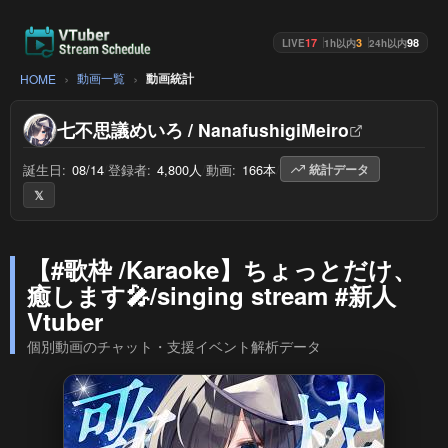
17
3
98
LIVE
1h以内
24h以内
動画一覧
動画統計
HOME
七不思議めいろ / NanafushigiMeiro
誕生日:
08/14
/
登録者:
4,800人
/
動画:
166本
/
統計データ
𝕏
【#歌枠 /Karaoke】ちょっとだけ、
癒します🎤/singing stream‪‪‪ #新人
Vtuber
個別動画のチャット・支援イベント解析データ