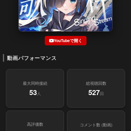
YouTubeで開く
動画パフォーマンス
最大同時接続
総視聴回数
53
527
人
回
高評価数
コメント数 (動画)