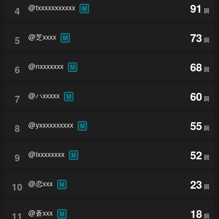
91
@txxxxxxxxxxx
4
M
回
73
@芝xxxx
5
M
回
68
@nxxxxxxx
6
M
回
60
@ハxxxxx
7
M
回
55
@yxxxxxxxxxx
8
M
回
52
@ixxxxxxxx
9
M
回
23
@恋xxx
10
M
回
18
@蒼xxx
11
M
回