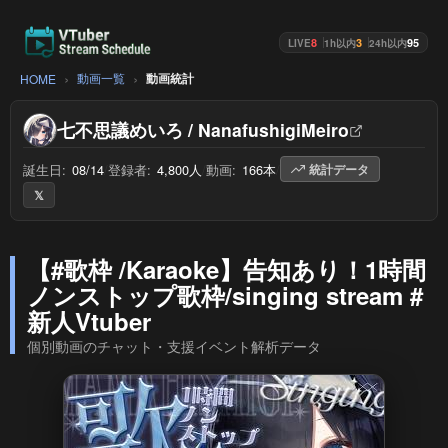
8
3
95
LIVE
1h以内
24h以内
動画一覧
動画統計
HOME
七不思議めいろ / NanafushigiMeiro
誕生日:
08/14
/
登録者:
4,800人
/
動画:
166本
/
統計データ
𝕏
【#歌枠 /Karaoke】告知あり！1時間
ノンストップ歌枠/singing stream‪‪‪ #
新人Vtuber
個別動画のチャット・支援イベント解析データ