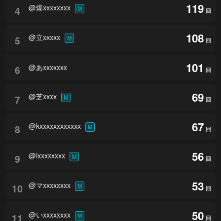
119
@爆xxxxxxxx
4
M
回
108
@立xxxxx
5
M
回
101
@あxxxxxxx
6
回
69
@芝xxxx
7
M
回
67
@kxxxxxxxxxxxx
8
M
回
56
@ixxxxxxxx
9
M
回
53
@マxxxxxxxx
10
M
回
50
@いxxxxxxxx
11
M
回