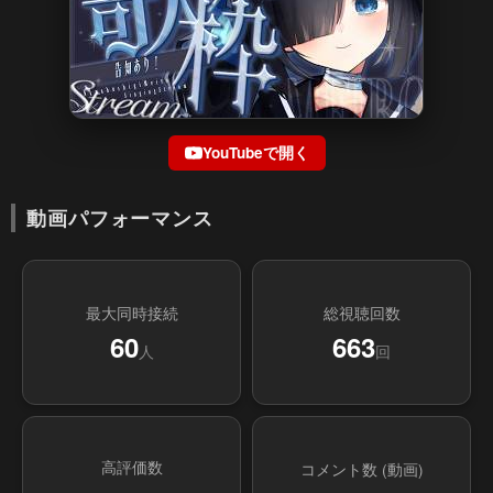
YouTubeで開く
動画パフォーマンス
最大同時接続
総視聴回数
60
663
人
回
高評価数
コメント数 (動画)