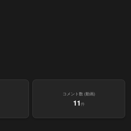
コメント数 (動画)
11
件