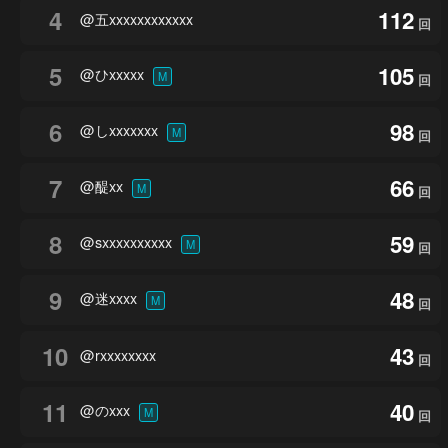
4
112
@五xxxxxxxxxxxx
回
5
105
@ひxxxxx
M
回
6
98
@しxxxxxxx
M
回
7
66
@醍xx
M
回
8
59
@sxxxxxxxxxx
M
回
9
48
@迷xxxx
M
回
10
43
@rxxxxxxxx
回
11
40
@のxxx
M
回