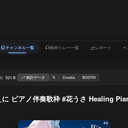
チャンネル一覧
歌枠リレー一覧
レポート
画:
521本
/
統計データ
𝕏
Creatia
BOOTH
伴奏歌枠 #花うさ Healing Piano singi