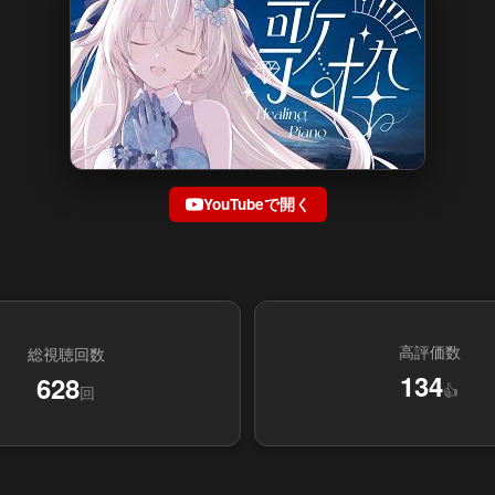
YouTubeで開く
高評価数
総視聴回数
134
628
👍
回