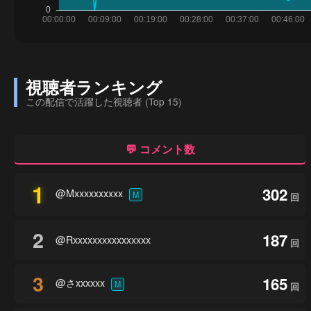
視聴者ランキング
この配信で活躍した視聴者 (Top 15)
💬 コメント数
1
302
@Mxxxxxxxxxx
M
回
2
187
@Rxxxxxxxxxxxxxxxx
回
3
165
@さxxxxxx
M
回