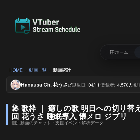
ホーム
動画一覧
動画統計
HOME
Hanausa Ch. 花うさ
誕生日:
04/11
登録者:
4,570人
動
/
/
🎤 歌枠 ｜ 癒しの歌 明日への切り替えに ピアノ
回 花うさ 睡眠導入 懐メロ ジブリ
個別動画のチャット・支援イベント解析データ