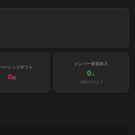
メンバー新規加入
バーシップギフト
0
人
0
個
※継続は含まず