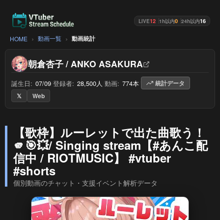
12
0
16
LIVE
1h以内
24h以内
動画一覧
動画統計
HOME
朝倉杏子 / ANKO ASAKURA
誕生日:
07/09
/
登録者:
28,500人
/
動画:
774本
/
統計データ
𝕏
Web
【歌枠】ルーレットで出た曲歌う！
🫵🎯💥/ Singing stream【#あんこ配
信中 / RIOTMUSIC】 #vtuber
#shorts
個別動画のチャット・支援イベント解析データ