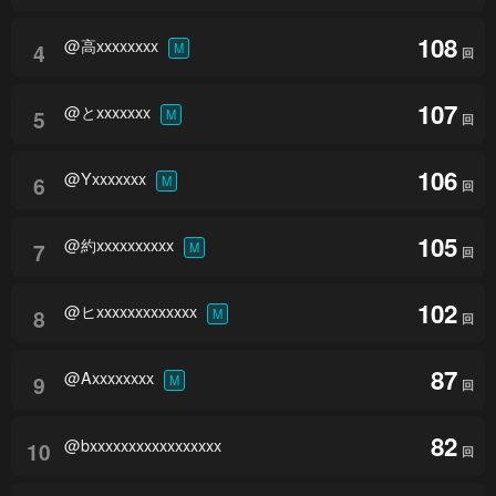
108
@高xxxxxxxx
4
M
回
107
@とxxxxxxx
5
M
回
106
@Yxxxxxxx
6
M
回
105
@約xxxxxxxxxx
7
M
回
102
@ヒxxxxxxxxxxxxx
8
M
回
87
@Axxxxxxxx
9
M
回
82
@bxxxxxxxxxxxxxxxxx
10
回