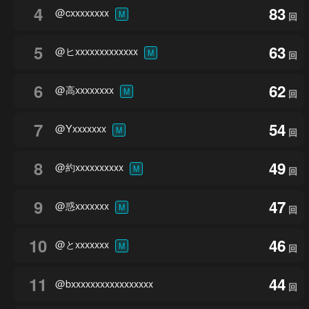
4
83
@cxxxxxxxx
M
回
5
63
@ヒxxxxxxxxxxxxx
M
回
6
62
@高xxxxxxxx
M
回
7
54
@Yxxxxxxx
M
回
8
49
@約xxxxxxxxxx
M
回
9
47
@惑xxxxxxx
M
回
10
46
@とxxxxxxx
M
回
11
44
@bxxxxxxxxxxxxxxxxx
回