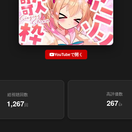
YouTubeで開く
高評価数
総視聴回数
267
1,267
👍
回