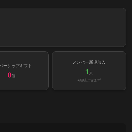
メンバー新規加入
バーシップギフト
1
人
0
個
※継続は含まず