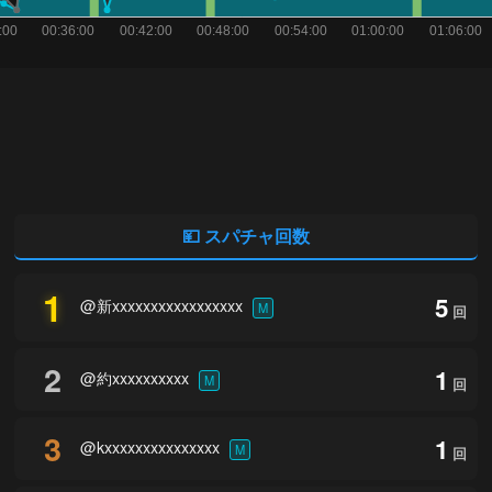
💴 スパチャ回数
1
5
@新xxxxxxxxxxxxxxxxx
M
回
2
1
@約xxxxxxxxxx
M
回
3
1
@kxxxxxxxxxxxxxxx
M
回