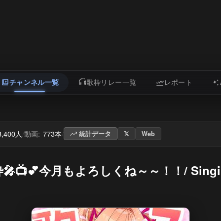
チャンネル一覧
歌枠リレー一覧
レポート
8,400人
動画:
773本
/
/
統計データ
𝕏
Web
💕今月もよろしくね～～！！/ Singing