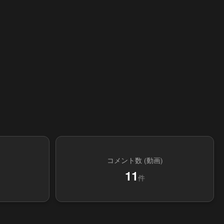
コメント数 (動画)
11
件