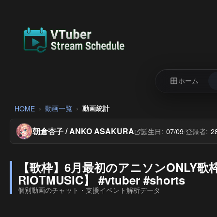
ホーム
動画一覧
動画統計
HOME
朝倉杏子 / ANKO ASAKURA
誕生日:
07/09
登録者:
2
/
【歌枠】6月最初のアニソンONLY歌枠🎤
RIOTMUSIC】 #vtuber #shorts
個別動画のチャット・支援イベント解析データ