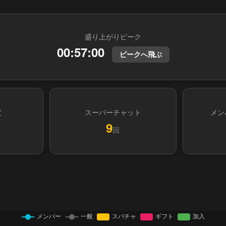
盛り上がりピーク
00:57:00
ピークへ飛ぶ
度
スーパーチャット
メン
9
回