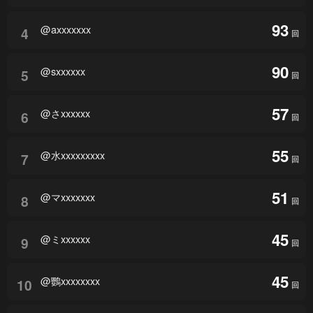
93
@axxxxxxx
4
回
90
@sxxxxxx
5
回
57
@さxxxxxx
6
回
55
@水xxxxxxxxx
7
回
51
@マxxxxxxx
8
回
45
@ミxxxxxx
9
回
45
@鸚xxxxxxxx
10
回