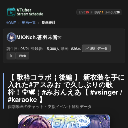
25
11
28
LIVE
1h以内
24h以内
動画一覧
動画統計
HOME
MIONch.蒼羽未音
誕生日:
06/21
/
登録者:
15,300人
/
動画:
836本
/
統計データ
𝕏
Web
【 歌枠コラボ￤後編 】 新衣装を手に
入れた#アスみお で久しぶりの歌
枠！🦅🕊️￤#みおんえあ【 #vsinger /
#karaoke 】
個別動画のチャット・支援イベント解析データ