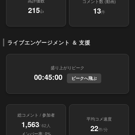
高評価数
コメント数 (動画)
215
13
👍
件
ライブエンゲージメント ＆ 支援
盛り上がりピーク
00:45:00
ピークへ飛ぶ
総コメント / 参加者
平均コメ速度
1,563
/ 62人
22
件/分
メンバー率: 0%