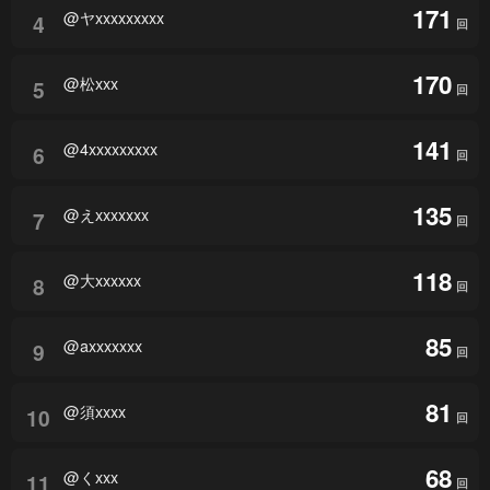
171
@ヤxxxxxxxxx
4
回
170
@松xxx
5
回
141
@4xxxxxxxxx
6
回
135
@えxxxxxxx
7
回
118
@大xxxxxx
8
回
85
@axxxxxxx
9
回
81
@須xxxx
10
回
68
@くxxx
11
回