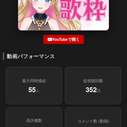
YouTubeで開く
動画パフォーマンス
最大同時接続
総視聴回数
55
352
人
回
高評価数
コメント数 (動画)