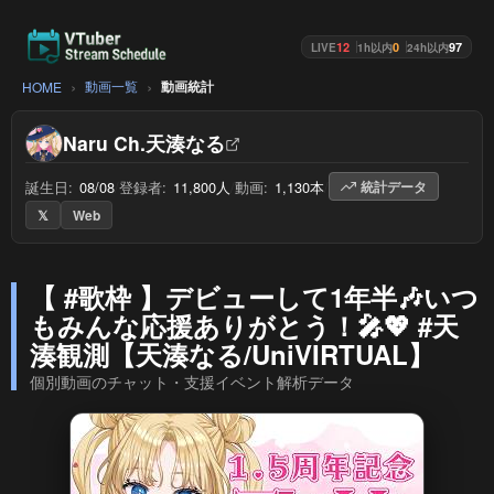
12
0
97
LIVE
1h以内
24h以内
動画一覧
動画統計
HOME
Naru Ch.天湊なる
誕生日:
08/08
/
登録者:
11,800人
/
動画:
1,130本
/
統計データ
𝕏
Web
【 #歌枠 】デビューして1年半🎶いつ
もみんな応援ありがとう！🎤💖 #天
湊観測【天湊なる/UniVIRTUAL】
個別動画のチャット・支援イベント解析データ