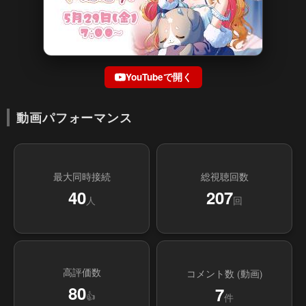
YouTubeで開く
動画パフォーマンス
最大同時接続
総視聴回数
40
207
人
回
高評価数
コメント数 (動画)
80
7
👍
件