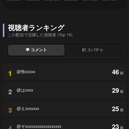
視聴者ランキング
この配信で活躍した視聴者 (Top 15)
💬 コメント
💴 スパチャ
46
@熊xxxxx
1
回
29
@はxxxx
2
回
25
@えxxxxxxx
3
回
23
@ギxxxxxxxxxxxxxxxxxx
4
回