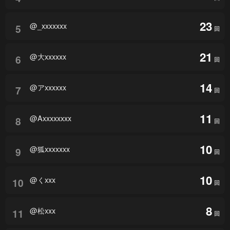
23
@_xxxxxxx
5
回
21
@大xxxxxx
6
回
14
@アxxxxxx
7
回
11
@Axxxxxxxx
8
回
10
@狐xxxxxxx
9
回
10
@くxxx
10
回
8
@松xxx
11
回