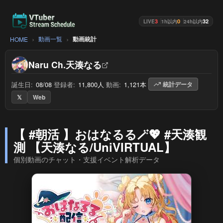
3
0
32
LIVE
1h以内
24h以内
動画一覧
動画統計
HOME
Naru Ch.天湊なる
誕生日:
08/08
/
登録者:
11,800人
/
動画:
1,121本
/
統計データ
𝕏
Web
【 #朝活 】おはなるる🪄💖 #天湊観
測 【天湊なる/UniVIRTUAL】
個別動画のチャット・支援イベント解析データ