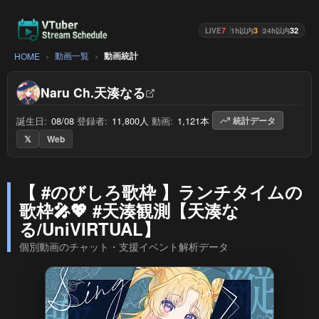
7
3
32
LIVE
1h以内
24h以内
動画一覧
動画統計
HOME
Naru Ch.天湊なる
誕生日:
08/08
/
登録者:
11,800人
/
動画:
1,121本
/
統計データ
𝕏
Web
【 #のびしろ歌枠 】ランチタイムの
歌枠🎤💖 #天湊観測【天湊な
る/UniVIRTUAL】
個別動画のチャット・支援イベント解析データ