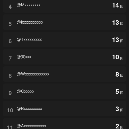
14
@Mxxxxxxxx
4
回
13
@kxxxxxxxxxx
5
回
13
@Txxxxxxxxx
6
回
10
@東xxx
7
回
8
@Wxxxxxxxxxxxx
8
回
5
@Gxxxxx
9
回
3
@Bxxxxxxxxx
10
回
2
@Axxxxxxxxxxx
11
回