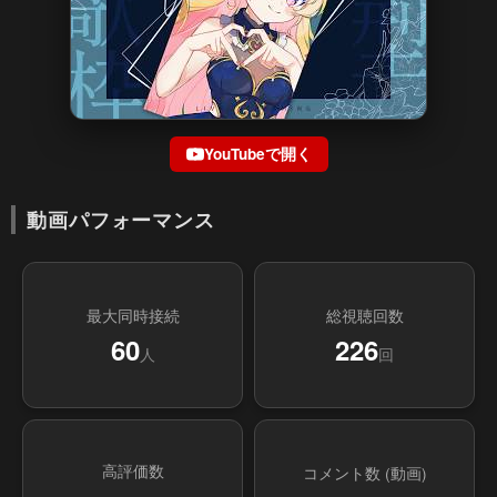
YouTubeで開く
動画パフォーマンス
最大同時接続
総視聴回数
60
226
人
回
高評価数
コメント数 (動画)