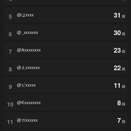
31
@はxxxx
5
回
30
@_xxxxxxx
6
回
23
@Axxxxxxxx
7
回
22
@えxxxxxxx
8
回
11
@ビxxxxx
9
回
8
@Kxxxxxxxx
10
回
7
@ガxxxxxx
11
回