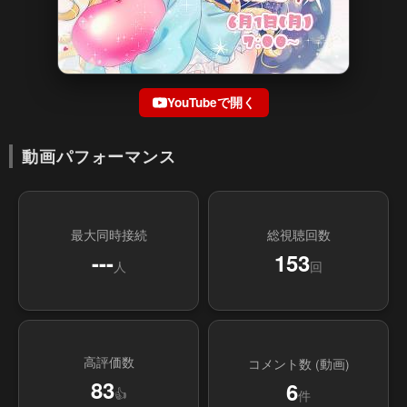
YouTubeで開く
動画パフォーマンス
最大同時接続
総視聴回数
---
153
人
回
高評価数
コメント数 (動画)
83
6
👍
件