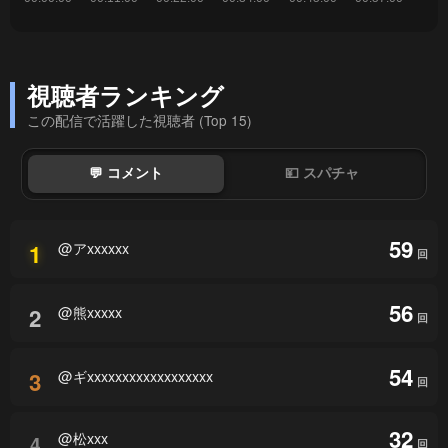
視聴者ランキング
この配信で活躍した視聴者 (Top 15)
💬 コメント
💴 スパチャ
59
@アxxxxxx
1
回
56
@熊xxxxx
2
回
54
@ギxxxxxxxxxxxxxxxxxx
3
回
32
@松xxx
4
回