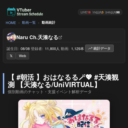
18
3
98
LIVE
1h以内
24h以内
動画一覧
動画統計
HOME
Naru Ch.天湊なる
誕生日:
08/08
/
登録者:
11,800人
/
動画:
1,129本
/
統計データ
𝕏
Web
【 #朝活 】おはなるる🪄💖 #天湊観
測 【天湊なる/UniVIRTUAL】
個別動画のチャット・支援イベント解析データ