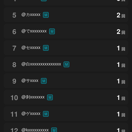
5
2
@カxxxxx
M
回
6
2
@でxxxxxxxx
M
回
7
1
@セxxxxx
M
回
8
1
@白xxxxxxxxxxxxxxx
M
回
9
1
@サxxxx
M
回
10
1
@刹xxxxxxx
M
回
11
1
@ゲxxxxx
M
回
12
1
@kxxxxxxxxxx
M
回