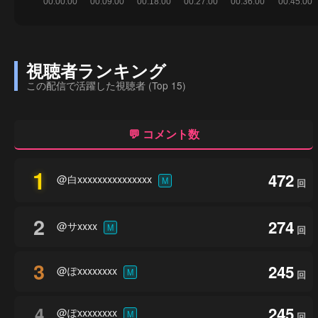
視聴者ランキング
この配信で活躍した視聴者 (Top 15)
💬 コメント数
1
472
@白xxxxxxxxxxxxxxx
M
回
2
274
@サxxxx
M
回
3
245
@ぽxxxxxxxx
M
回
4
245
@ぽxxxxxxxx
M
回