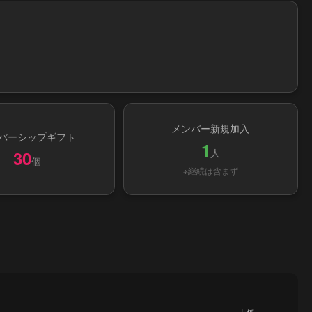
メンバー新規加入
バーシップギフト
1
人
30
個
※継続は含まず