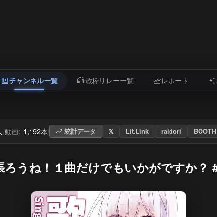
チャンネル一覧
歌枠リレー一覧
レポート
人
動画:
1,192本
/
/
統計データ
𝕏
Lit.Link
raidori
BOOTH
に頑張ろうね！１曲だけでもいかがですか？ 