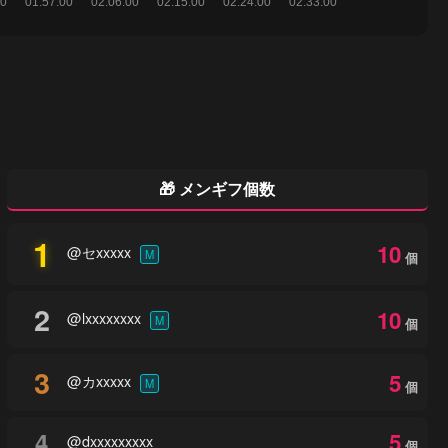
🎁 メンギフ個数
1
10
@セxxxxx
M
個
2
10
@lxxxxxxxx
M
個
3
5
@カxxxxx
M
個
4
5
@dxxxxxxxxx
個