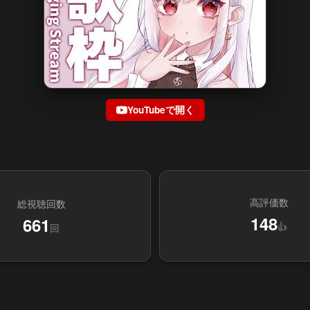
YouTubeで開く
高評価数
総視聴回数
148
661
👍
回