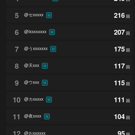
5
216
@セxxxxx
M
回
6
207
@lxxxxxxxx
M
回
7
175
@うxxxxxxx
M
回
8
117
@天xxx
M
回
9
115
@ウxxx
M
回
10
111
@カxxxxx
M
回
11
104
@夜xxxx
M
回
12
95
@おxxxxxx
回