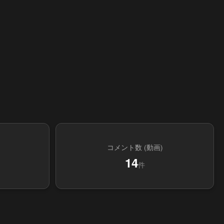
コメント数 (動画)
14
件