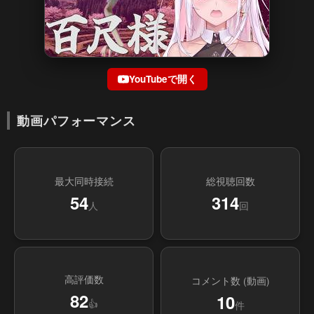
YouTubeで開く
動画パフォーマンス
最大同時接続
総視聴回数
54
314
人
回
高評価数
コメント数 (動画)
82
10
👍
件