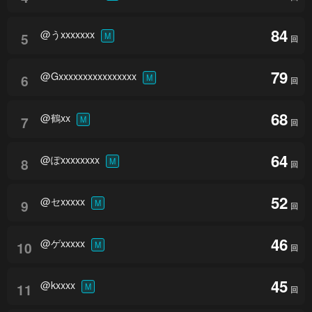
84
@うxxxxxxx
5
M
回
79
@Gxxxxxxxxxxxxxxxx
6
M
回
68
@鶴xx
7
M
回
64
@ぽxxxxxxxx
8
M
回
52
@セxxxxx
9
M
回
46
@ゲxxxxx
10
M
回
45
@kxxxx
11
M
回