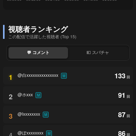
視聴者ランキング
この配信で活躍した視聴者 (Top 15)
💬 コメント
💴 スパチャ
133
@白xxxxxxxxxxxxxxx
1
M
回
91
@ホxxx
2
M
回
87
@lxxxxxxxx
3
M
回
86
@ぽxxxxxxxx
4
M
回