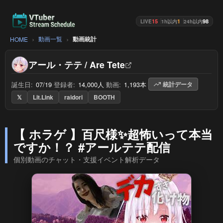
15
1
98
LIVE
1h以内
24h以内
動画一覧
動画統計
HOME
アール・テテ / Are Tete
誕生日:
07/19
/
登録者:
14,000人
/
動画:
1,193本
/
統計データ
𝕏
Lit.Link
raidori
BOOTH
【 ホラゲ 】百尺様✨超怖いって本当
ですか！？ #アールテテ配信
個別動画のチャット・支援イベント解析データ