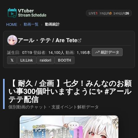
1
0
26
LIVE
1h以内
24h以内
動画一覧
動画統計
HOME
アール・テテ / Are Tete
誕生日:
07/19
/
登録者:
14,100人
/
動画:
1,195本
/
統計データ
𝕏
Lit.Link
raidori
BOOTH
【 耐久 / 企画 】七夕！みんなのお願
い事300個叶いますように✨ #アール
テテ配信
個別動画のチャット・支援イベント解析データ