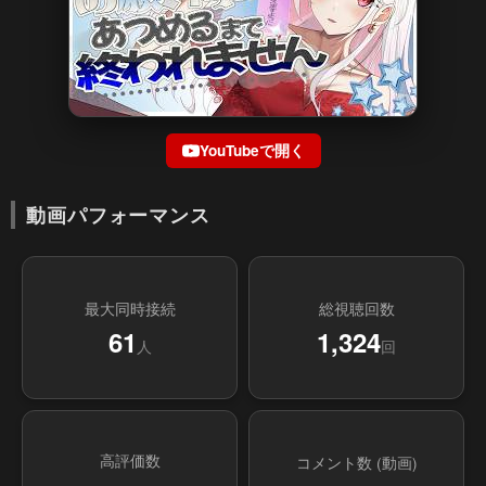
YouTubeで開く
動画パフォーマンス
最大同時接続
総視聴回数
61
1,324
人
回
高評価数
コメント数 (動画)