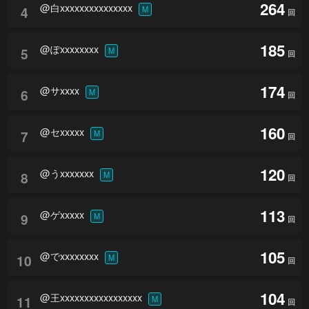
264
@白xxxxxxxxxxxxxxx
4
M
回
185
@ぽxxxxxxxx
5
M
回
174
@サxxxx
6
M
回
160
@セxxxxx
7
M
回
120
@うxxxxxxx
8
M
回
113
@ゲxxxxx
9
M
回
105
@でxxxxxxxx
10
M
回
104
@王xxxxxxxxxxxxxxxxx
11
M
回