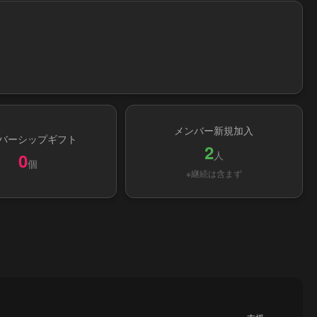
メンバー新規加入
バーシップギフト
2
人
0
個
※継続は含まず