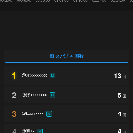
💴 スパチャ回数
1
13
@オxxxxxxxx
M
回
2
5
@ぽxxxxxxxx
M
回
3
4
@lxxxxxxxx
M
回
4
4
@鶴xx
M
回