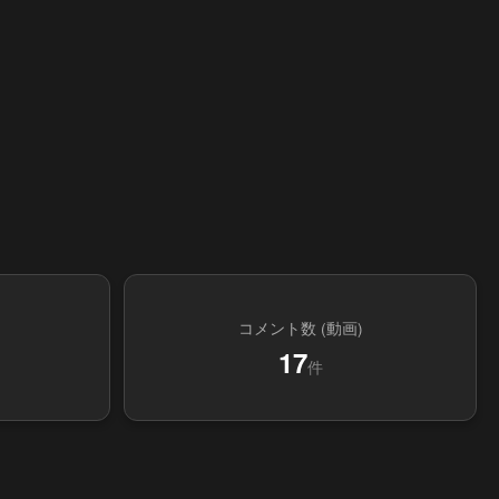
コメント数 (動画)
17
件