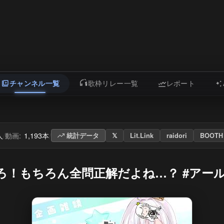
チャンネル一覧
歌枠リレー一覧
レポート
人
動画:
1,193本
/
/
統計データ
𝕏
Lit.Link
raidori
BOOTH
当てろ！もちろん全問正解だよね…？ #アー