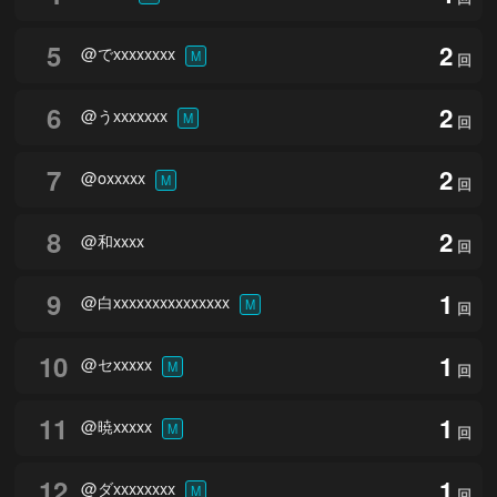
5
2
@でxxxxxxxx
M
回
6
2
@うxxxxxxx
M
回
7
2
@oxxxxx
M
回
8
2
@和xxxx
回
9
1
@白xxxxxxxxxxxxxxx
M
回
10
1
@セxxxxx
M
回
11
1
@暁xxxxx
M
回
12
1
@ダxxxxxxxx
M
回