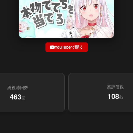
YouTubeで開く
高評価数
総視聴回数
108
463
👍
回