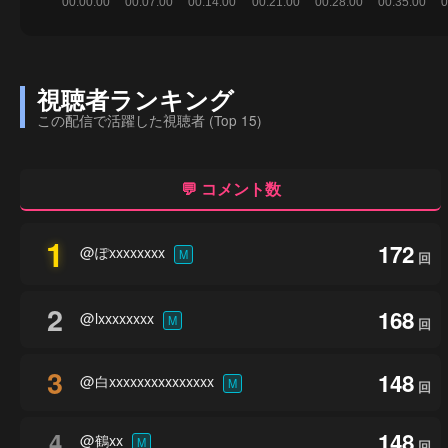
視聴者ランキング
この配信で活躍した視聴者 (Top 15)
💬 コメント数
1
172
@ぽxxxxxxxx
M
回
2
168
@lxxxxxxxx
M
回
3
148
@白xxxxxxxxxxxxxxx
M
回
4
148
@鶴xx
M
回