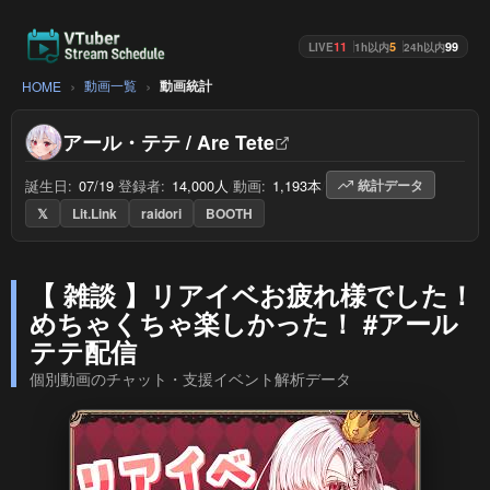
11
5
99
LIVE
1h以内
24h以内
動画一覧
動画統計
HOME
アール・テテ / Are Tete
誕生日:
07/19
/
登録者:
14,000人
/
動画:
1,193本
/
統計データ
𝕏
Lit.Link
raidori
BOOTH
【 雑談 】リアイベお疲れ様でした！
めちゃくちゃ楽しかった！ #アール
テテ配信
個別動画のチャット・支援イベント解析データ