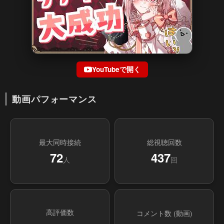
YouTubeで開く
動画パフォーマンス
最大同時接続
総視聴回数
72
437
人
回
高評価数
コメント数 (動画)