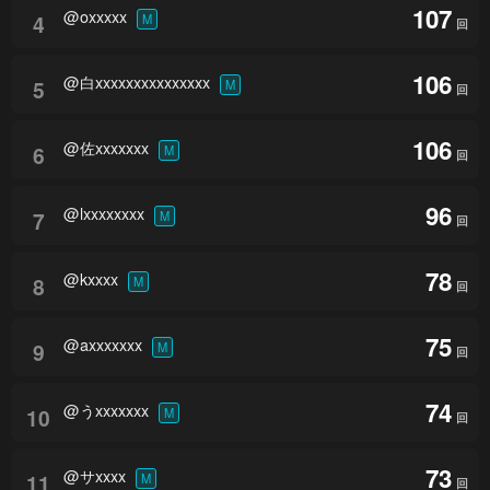
107
@oxxxxx
4
M
回
106
@白xxxxxxxxxxxxxxx
5
M
回
106
@佐xxxxxxx
6
M
回
96
@lxxxxxxxx
7
M
回
78
@kxxxx
8
M
回
75
@axxxxxxx
9
M
回
74
@うxxxxxxx
10
M
回
73
@サxxxx
11
M
回