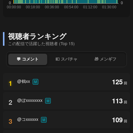
視聴者ランキング
この配信で活躍した視聴者 (Top 15)
💬 コメント
💴 スパチャ
🎁 メンギフ
125
@鶴xx
1
M
回
113
@ぽxxxxxxxx
2
M
回
109
@コxxxxxx
3
M
回