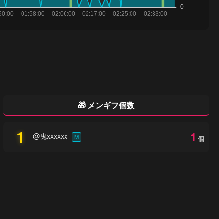
🎁 メンギフ個数
1
1
@鬼xxxxxx
M
個