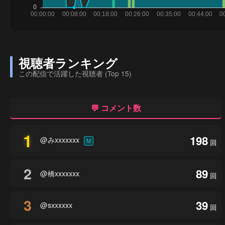
視聴者ランキング
この配信で活躍した視聴者 (Top 15)
💬 コメント数
1
198
@みxxxxxxx
M
回
2
89
@橋xxxxxxx
回
3
39
@sxxxxxx
回