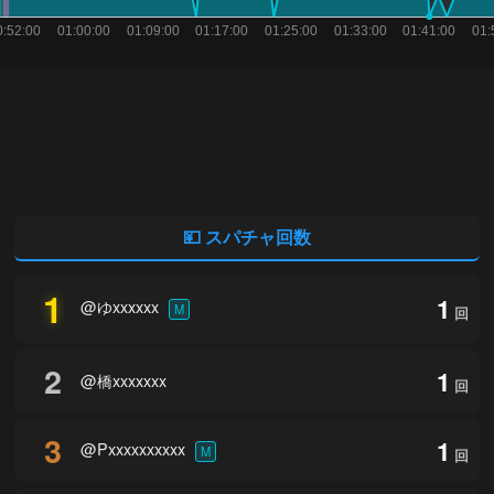
💴 スパチャ回数
1
1
@ゆxxxxxx
M
回
2
1
@橋xxxxxxx
回
3
1
@Pxxxxxxxxxx
M
回