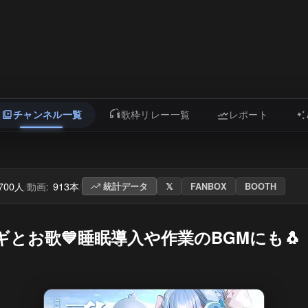
チャンネル一覧
歌枠リレー一覧
レポート
,700人
動画:
913本
/
/
統計データ
𝕏
FANBOX
BOOTH
お歌💙睡眠導入や作業のBGMにも🐧【#歌枠 