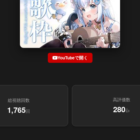
YouTubeで開く
高評価数
総視聴回数
280
1,765
👍
回