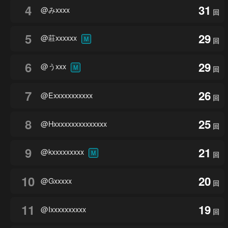
4
31
@みxxxx
回
5
29
@莊xxxxxx
M
回
6
29
@うxxx
M
回
7
26
@Exxxxxxxxxxx
回
8
25
@Hxxxxxxxxxxxxxxx
回
9
21
@kxxxxxxxxx
M
回
10
20
@Gxxxxx
回
11
19
@Ixxxxxxxxxx
回