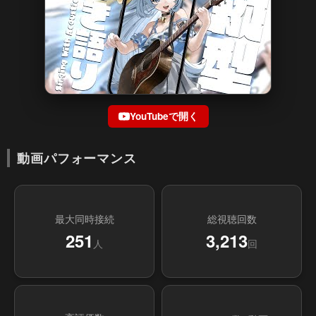
YouTubeで開く
動画パフォーマンス
最大同時接続
総視聴回数
251
3,213
人
回