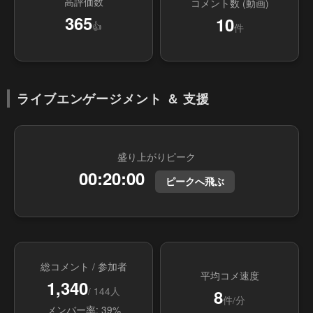
高評価数
コメント数 (動画)
365
10
👍
件
ライブエンゲージメント ＆ 支援
盛り上がりピーク
00:20:00
ピークへ飛ぶ
総コメント / 参加者
平均コメ速度
1,340
/ 144人
8
件/分
メンバー率: 39%