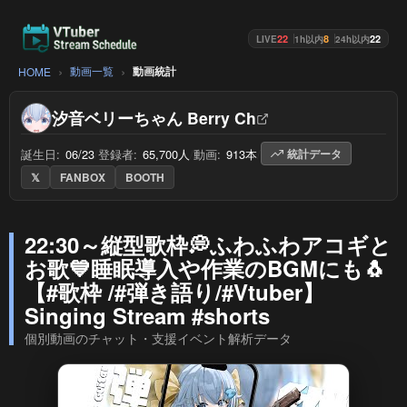
22
8
22
LIVE
1h以内
24h以内
動画一覧
動画統計
HOME
汐音ベリーちゃん Berry Ch
誕生日:
06/23
/
登録者:
65,700人
/
動画:
913本
/
統計データ
𝕏
FANBOX
BOOTH
22:30～縦型歌枠💭ふわふわアコギと
お歌💙睡眠導入や作業のBGMにも🐧
【#歌枠 /#弾き語り/#Vtuber】
Singing Stream #shorts
個別動画のチャット・支援イベント解析データ