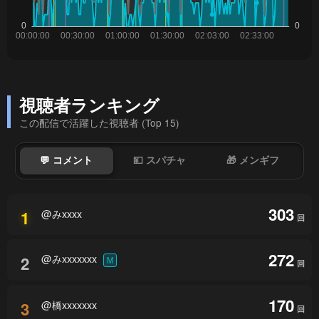
視聴者ランキング
この配信で活躍した視聴者 (Top 15)
💬 コメント
💴 スパチャ
🎁 メンギフ
303
@みxxxx
1
回
272
@みxxxxxxx
2
M
回
170
@橋xxxxxxx
3
回