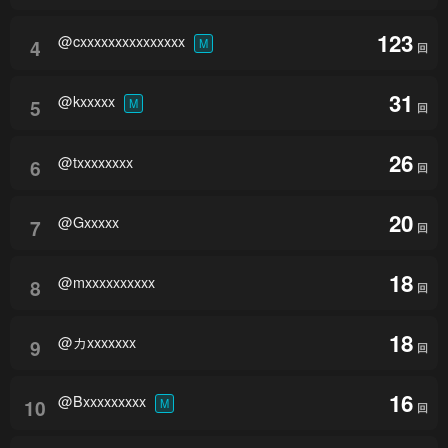
123
@cxxxxxxxxxxxxxxx
4
M
回
31
@kxxxxx
5
M
回
26
@txxxxxxxx
6
回
20
@Gxxxxx
7
回
18
@mxxxxxxxxxx
8
回
18
@カxxxxxxx
9
回
16
@Bxxxxxxxxx
10
M
回