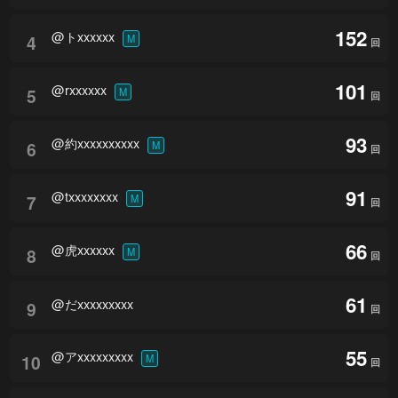
152
@トxxxxxx
4
M
回
101
@rxxxxxx
5
M
回
93
@約xxxxxxxxxx
6
M
回
91
@txxxxxxxx
7
M
回
66
@虎xxxxxx
8
M
回
61
@だxxxxxxxxx
9
回
55
@アxxxxxxxxx
10
M
回