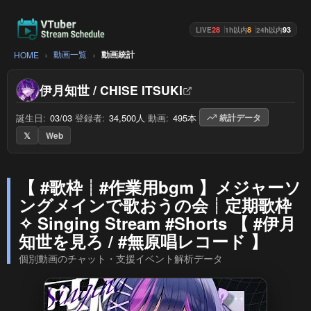
28
8
93
LIVE
1h以内
24h以内
動画一覧
動画統計
HOME
伊月知世 / CHISE ITSUKI
誕生日:
03/03
/
登録者:
34,500人
/
動画:
495本
/
統計データ
𝕏
Web
【 #歌枠┊︎#作業用bgm 】メジャーソ
ングメインで歌おうの会┊︎定期歌枠
✧ Singing Stream #Shorts 【 #伊月
知世を見ろ / #無原唱レコード 】
個別動画のチャット・支援イベント解析データ