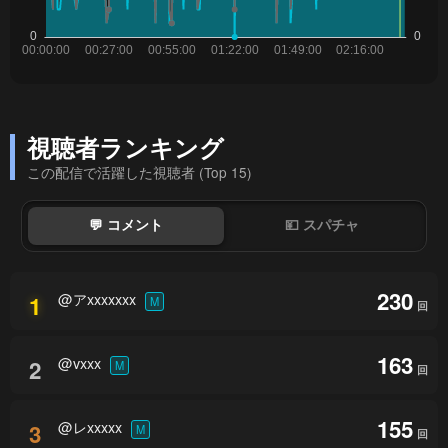
視聴者ランキング
この配信で活躍した視聴者 (Top 15)
💬 コメント
💴 スパチャ
230
@アxxxxxxx
1
M
回
163
@vxxx
2
M
回
155
@レxxxxx
3
M
回