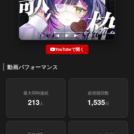
YouTubeで開く
動画パフォーマンス
最大同時接続
総視聴回数
213
1,535
人
回