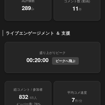
高評価数
コメント数 (動画)
289
11
👍
件
ライブエンゲージメント ＆ 支援
盛り上がりピーク
00:20:00
ピークへ飛ぶ
総コメント / 参加者
平均コメ速度
832
/ 65人
7
件/分
メンバー率: 76%