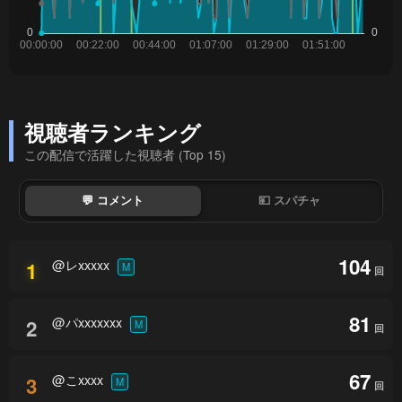
視聴者ランキング
この配信で活躍した視聴者 (Top 15)
💬 コメント
💴 スパチャ
104
@レxxxxx
1
M
回
81
@パxxxxxxx
2
M
回
67
@こxxxx
3
M
回