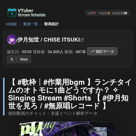
7
5
38
LIVE
1h以内
24h以内
動画一覧
動画統計
HOME
伊月知世 / CHISE ITSUKI
誕生日:
03/03
/
登録者:
34,500人
/
動画:
497本
/
統計データ
𝕏
Web
【 #歌枠┊︎#作業用bgm 】ランチタイ
ムのオトモに1曲どうですか？ ✧
Singing Stream #Shorts 【 #伊月知
世を見ろ / #無原唱レコード 】
個別動画のチャット・支援イベント解析データ