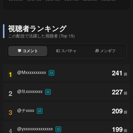
視聴者ランキング
この配信で活躍した視聴者 (Top 15)
💬 コメント
💴 スパチャ
🎁 メンギフ
241
@Mxxxxxxxxxx
1
M
回
227
@玖xxxxxxxx
2
M
回
209
@チxxxx
3
M
回
199
@yxxxxxxxxxxxxxx
4
M
回