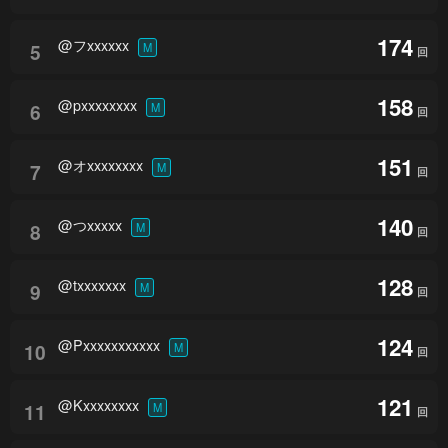
174
@フxxxxxx
5
M
回
158
@pxxxxxxxx
6
M
回
151
@オxxxxxxxx
7
M
回
140
@つxxxxx
8
M
回
128
@txxxxxxx
9
M
回
124
@Pxxxxxxxxxxx
10
M
回
121
@Kxxxxxxxx
11
M
回