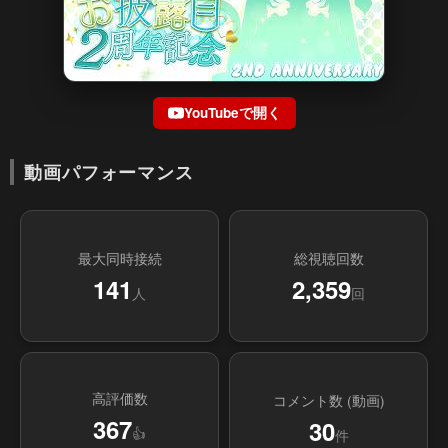
YouTubeで開く
動画パフォーマンス
最大同時接続
総視聴回数
141
2,359
人
回
高評価数
コメント数 (動画)
367
30
👍
件