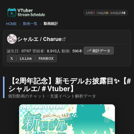
1
0
18
LIVE
1h以内
24h以内
動画一覧
動画統計
HOME
シャルエ / Charue
誕生日:
07/07
/
登録者:
8,910人
/
動画:
596本
/
統計データ
𝕏
Lit.Link
FANBOX
【2周年記念】新モデルお披露目✨【#
シャルエ/＃Vtuber】
個別動画のチャット・支援イベント解析データ