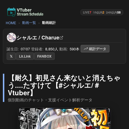
7
2
58
LIVE
1h以内
24h以内
動画一覧
動画統計
HOME
シャルエ / Charue
誕生日:
07/07
/
登録者:
8,850人
/
動画:
590本
/
統計データ
𝕏
Lit.Link
FANBOX
【耐久】初見さん来ないと消えちゃ
う....たすけて【#シャルエ/＃
Vtuber】
個別動画のチャット・支援イベント解析データ