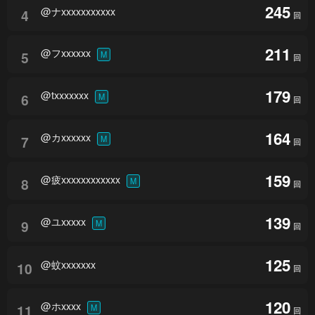
245
@ナxxxxxxxxxxx
4
回
211
@フxxxxxx
5
M
回
179
@txxxxxxx
6
M
回
164
@カxxxxxx
7
M
回
159
@疲xxxxxxxxxxxx
8
M
回
139
@ユxxxxx
9
M
回
125
@蚊xxxxxxx
10
回
120
@ホxxxx
11
M
回