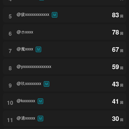
83
@疲xxxxxxxxxxxx
5
M
回
78
@ホxxxx
6
回
67
@魔xxxx
7
M
回
59
@yxxxxxxxxxxxxxx
8
回
43
@玖xxxxxxxx
9
M
回
41
@kxxxxxx
10
M
回
30
@適xxxxx
11
M
回