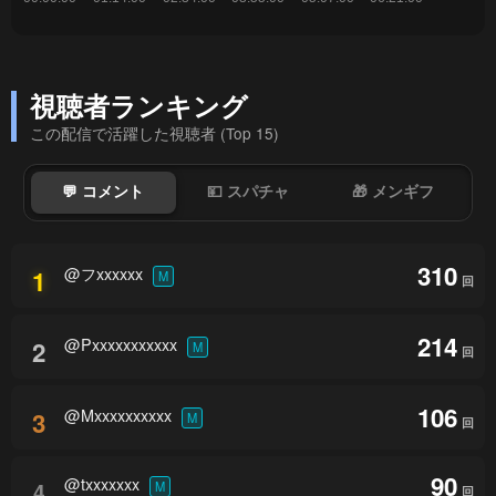
視聴者ランキング
この配信で活躍した視聴者 (Top 15)
💬 コメント
💴 スパチャ
🎁 メンギフ
310
@フxxxxxx
1
M
回
214
@Pxxxxxxxxxxx
2
M
回
106
@Mxxxxxxxxxx
3
M
回
90
@txxxxxxx
4
M
回