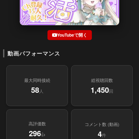
YouTubeで開く
動画パフォーマンス
最大同時接続
総視聴回数
58
1,450
人
回
高評価数
コメント数 (動画)
296
4
👍
件