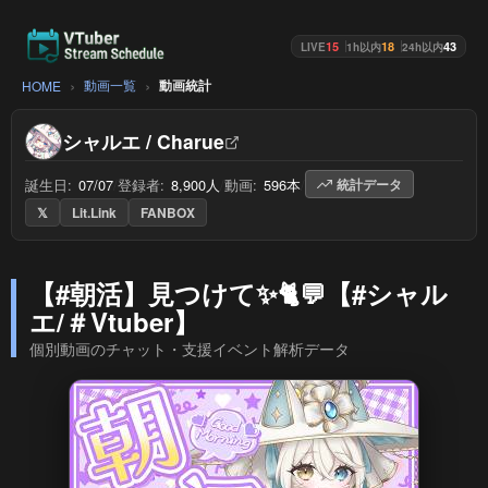
15
18
43
LIVE
1h以内
24h以内
動画一覧
動画統計
HOME
シャルエ / Charue
誕生日:
07/07
/
登録者:
8,900人
/
動画:
596本
/
統計データ
𝕏
Lit.Link
FANBOX
【#朝活】見つけて✨🐈💬【#シャル
エ/＃Vtuber】
個別動画のチャット・支援イベント解析データ