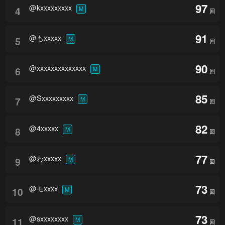
97
@kxxxxxxxxx
4
M
回
91
@もxxxxx
5
M
回
90
@xxxxxxxxxxxxxx
6
M
回
85
@Sxxxxxxxxx
7
M
回
82
@4xxxxx
8
M
回
77
@わxxxxx
9
M
回
73
@モxxxx
10
M
回
73
@sxxxxxxxx
11
M
回