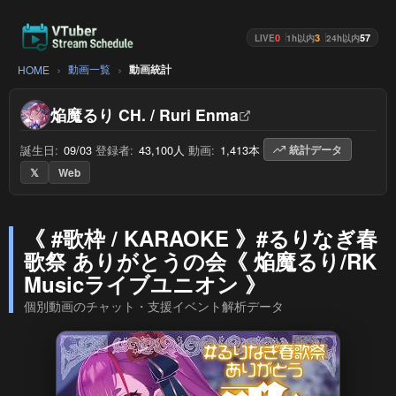
0
3
57
LIVE
1h以内
24h以内
動画一覧
動画統計
HOME
焔魔るり CH. / Ruri Enma
誕生日:
09/03
/
登録者:
43,100人
/
動画:
1,413本
/
統計データ
𝕏
Web
《 #歌枠 / KARAOKE 》#るりなぎ春
歌祭 ありがとうの会《 焔魔るり/RK
Musicライブユニオン 》
個別動画のチャット・支援イベント解析データ