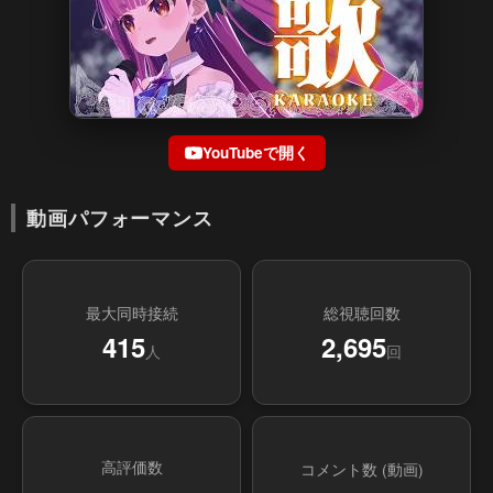
YouTubeで開く
動画パフォーマンス
最大同時接続
総視聴回数
415
2,695
人
回
高評価数
コメント数 (動画)