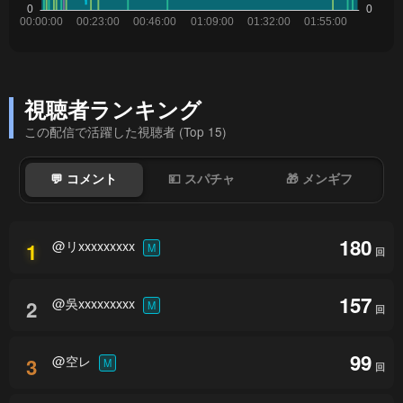
視聴者ランキング
この配信で活躍した視聴者 (Top 15)
💬 コメント
💴 スパチャ
🎁 メンギフ
180
@リxxxxxxxxx
1
M
回
157
@吳xxxxxxxxx
2
M
回
99
@空レ
3
M
回