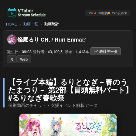
4
0
56
LIVE
1h以内
24h以内
動画一覧
動画統計
HOME
焔魔るり CH. / Ruri Enma
誕生日:
09/03
/
登録者:
43,100人
/
動画:
1,413本
/
統計データ
𝕏
Web
【ライブ本編】るりとなぎ－春のう
たまつり－ 第2部【冒頭無料パート】
#るりなぎ春歌祭
個別動画のチャット・支援イベント解析データ