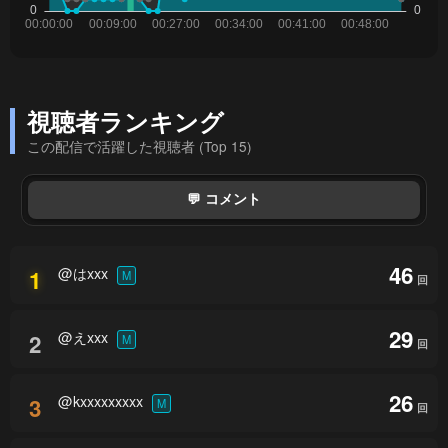
視聴者ランキング
この配信で活躍した視聴者 (Top 15)
💬 コメント
46
@はxxx
1
M
回
29
@えxxx
2
M
回
26
@kxxxxxxxxx
3
M
回