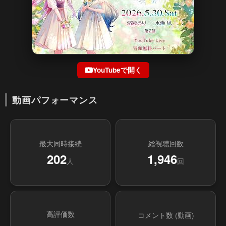
YouTubeで開く
動画パフォーマンス
最大同時接続
総視聴回数
202
1,946
人
回
高評価数
コメント数 (動画)