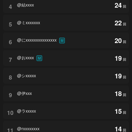
24
@結xxxx
4
回
22
@ミxxxxxxx
5
回
20
@にxxxxxxxxxxxxxxx
6
M
回
19
@おxxxx
7
M
回
19
@シxxxxx
8
回
18
@伊xxx
9
回
15
@ラxxxxx
10
回
14
@rxxxxxxxx
11
回