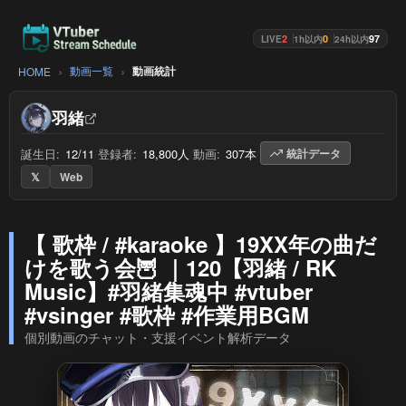
2
0
97
LIVE
1h以内
24h以内
動画一覧
動画統計
HOME
羽緒
誕生日:
12/11
/
登録者:
18,800人
/
動画:
307本
/
統計データ
𝕏
Web
【 歌枠 / #karaoke 】19XX年の曲だ
けを歌う会🦉 ｜120【羽緒 / RK
Music】#羽緒集魂中 #vtuber
#vsinger #歌枠 #作業用BGM
個別動画のチャット・支援イベント解析データ