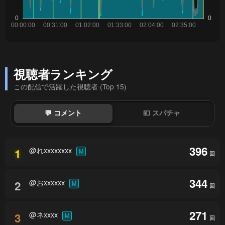
視聴者ランキング
この配信で活躍した視聴者 (Top 15)
💬 コメント
💴 スパチャ
396
@れxxxxxxxx
1
M
回
344
@おxxxxxx
2
M
回
271
@ネxxxx
3
M
回