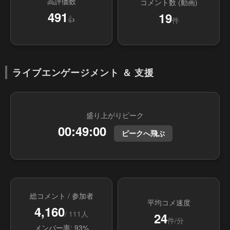
高評価数
コメント数 (動画)
491
19
👍
件
ライブエンゲージメント ＆ 支援
盛り上がりピーク
00:49:00
ピークへ飛ぶ
総コメント / 参加者
平均コメ速度
4,160
/ 111人
24
件/分
メンバー率: 93%