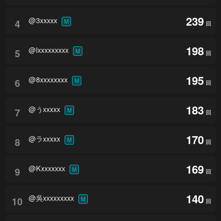
239
@3xxxxx
4
M
回
198
@lxxxxxxxxx
5
M
回
195
@8xxxxxxxx
6
M
回
183
@うxxxxx
7
M
回
170
@ラxxxxx
8
M
回
169
@Kxxxxxxx
9
M
回
140
@吳xxxxxxxxx
10
M
回