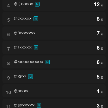
12
@くxxxxxxx
4
M
回
8
@dxxxxxxx
5
M
回
7
@Bxxxxxxxxx
6
回
6
@Txxxxxxx
7
M
回
6
@kxxxxxxxxxxxxxx
8
M
回
5
@酒xxx
9
M
回
4
@jxxxxxx
10
回
3
@おxxxxxxxx
11
M
回