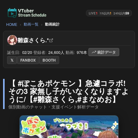
1
1
59
LIVE
1h以内
24h以内
動画一覧
動画統計
HOME
雛森さくら.*
誕生日:
02/20
/
登録者:
24,600人
/
動画:
976本
/
統計データ
𝕏
FANBOX
BOOTH
【 #ぽこあポケモン 】急遽コラボ!
その3 家無し子がいなくなりますよ
うに/【#雛森さくら,#まなめお】
個別動画のチャット・支援イベント解析データ