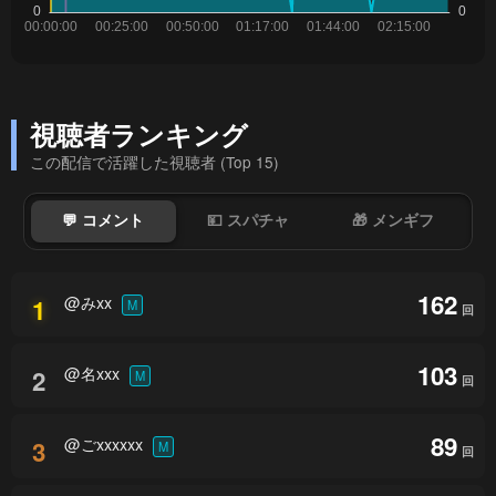
視聴者ランキング
この配信で活躍した視聴者 (Top 15)
💬 コメント
💴 スパチャ
🎁 メンギフ
162
@みxx
1
M
回
103
@名xxx
2
M
回
89
@ごxxxxxx
3
M
回