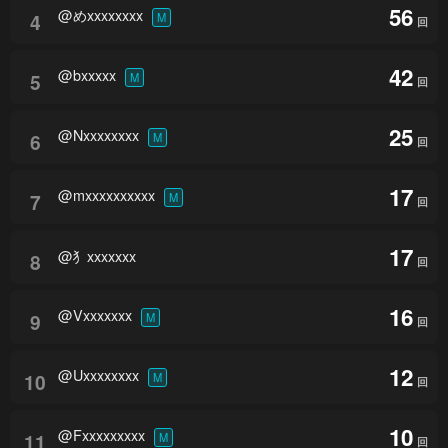
56
@めxxxxxxxx
4
M
回
42
@bxxxxx
5
M
回
25
@Nxxxxxxxx
6
M
回
17
@mxxxxxxxxxx
7
M
回
17
@犭xxxxxxx
8
回
16
@Vxxxxxxx
9
M
回
12
@Uxxxxxxxx
10
M
回
10
@Fxxxxxxxxx
11
M
回