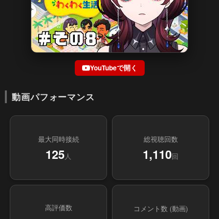
YouTubeで開く
動画パフォーマンス
最大同時接続
総視聴回数
125
1,110
人
回
高評価数
コメント数 (動画)