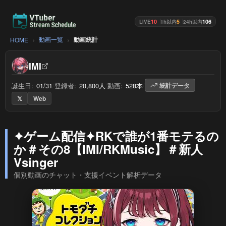
10
5
106
LIVE
1h以内
24h以内
動画一覧
動画統計
HOME
IMI
誕生日:
01/31
/
登録者:
20,800人
/
動画:
528本
/
統計データ
𝕏
Web
✦ゲーム配信✦RKで誰が1番モテるの
か＃その8【IMI/RKMusic】＃新人
Vsinger
個別動画のチャット・支援イベント解析データ