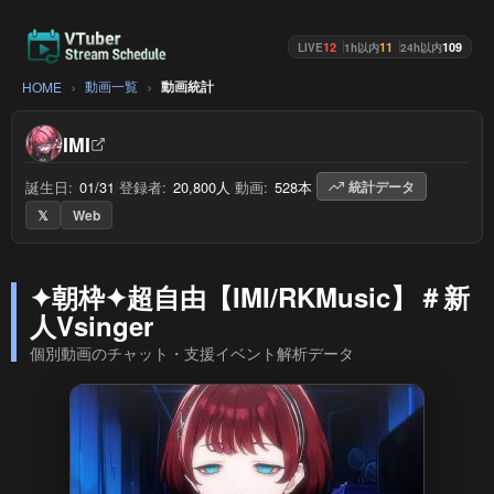
12
11
109
LIVE
1h以内
24h以内
動画一覧
動画統計
HOME
IMI
誕生日:
01/31
/
登録者:
20,800人
/
動画:
528本
/
統計データ
𝕏
Web
✦朝枠✦超自由【IMI/RKMusic】＃新
人Vsinger
個別動画のチャット・支援イベント解析データ