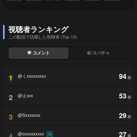
視聴者ランキング
この配信で活躍した視聴者 (Top 15)
💬 コメント
💴 スパチャ
94
@くxxxxxxxxx
1
回
53
@えxxx
2
回
29
@Sxxxxxxx
3
回
27
@oxxxxxxxxx
4
M
回