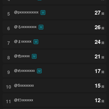
27
@pxxxxxxxxxxx
5
M
回
26
@るxxxxxxxxx
6
M
回
24
@まxxxxxx
7
M
回
21
@色xxxxx
8
M
回
17
@めxxxxxxxx
9
M
回
15
@Sxxxxxxxx
10
回
12
@灯xxxxxxx
11
回