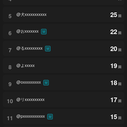
25
@犬xxxxxxxxxxx
5
回
22
@おxxxxxxx
6
M
回
20
@るxxxxxxxxx
7
M
回
19
@よxxxxx
8
回
18
@oxxxxxxxxx
9
M
回
17
@リxxxxxxxxxx
10
回
15
@pxxxxxxxxxxx
11
M
回