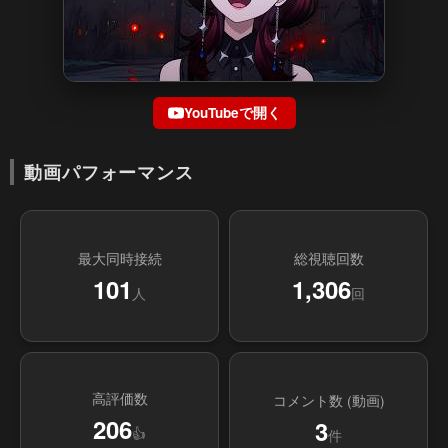
YouTubeで開く
動画パフォーマンス
最大同時接続
総視聴回数
101
1,306
人
回
高評価数
コメント数 (動画)
206
3
👍
件