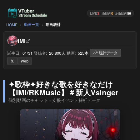
3
0
56
LIVE
1h以内
24h以内
動画一覧
動画統計
HOME
IMI
誕生日:
01/31
/
登録者:
20,800人
/
動画:
525本
/
統計データ
𝕏
Web
✦歌枠✦好きな歌を好きなだけ
【IMI/RKMusic】＃新人Vsinger
個別動画のチャット・支援イベント解析データ