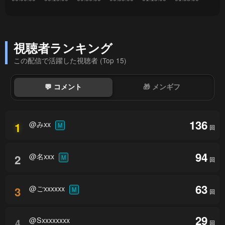
視聴者ランキング
この配信で活躍した視聴者 (Top 15)
💬 コメント
🎁 メンギフ
136
@みxx
1
M
回
94
@名xxx
2
M
回
63
@ごxxxxxx
3
M
回
29
@Sxxxxxxxx
4
回