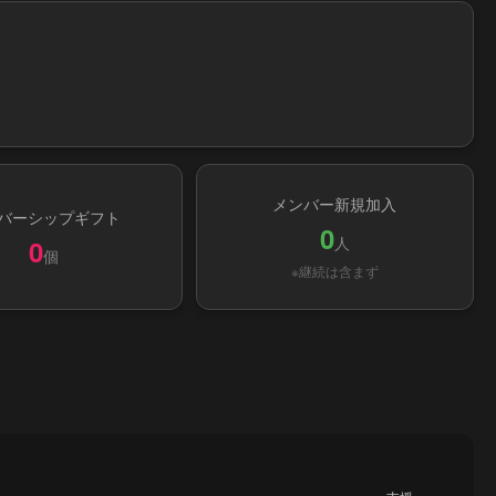
メンバー新規加入
バーシップギフト
0
人
0
個
※継続は含まず