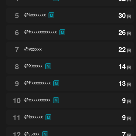
5
30
@kxxxxxxx
M
回
6
26
@hxxxxxxxxxxxx
M
回
7
22
@vxxxxx
回
8
14
@Xxxxxx
M
回
9
13
@Fxxxxxxxxx
M
回
10
9
@oxxxxxxxxx
M
回
11
9
@txxxxxx
M
回
12
7
@ルxxx
M
回