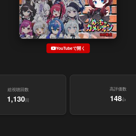
YouTubeで開く
高評価数
総視聴回数
148
1,130
👍
回