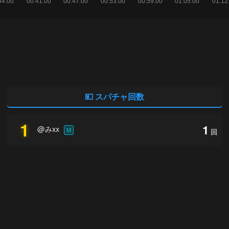
💴 スパチャ回数
1
1
@みxx
M
回