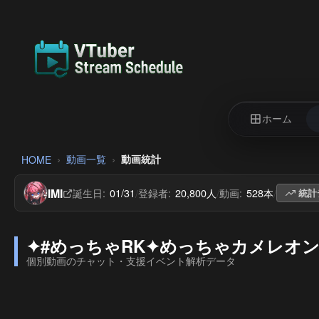
ホーム
動画一覧
動画統計
HOME
IMI
誕生日:
01/31
登録者:
20,800人
動画:
528本
/
/
/
統計
✦#めっちゃRK✦めっちゃカメレオン【IMI
個別動画のチャット・支援イベント解析データ