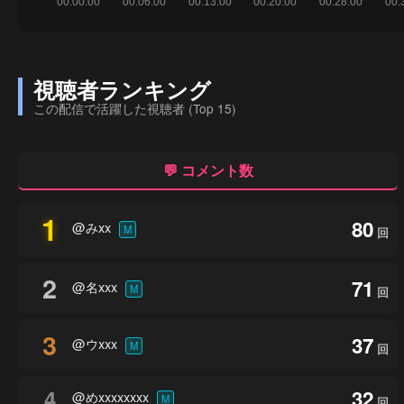
視聴者ランキング
この配信で活躍した視聴者 (Top 15)
💬 コメント数
1
80
@みxx
M
回
2
71
@名xxx
M
回
3
37
@ウxxx
M
回
4
32
@めxxxxxxxx
M
回