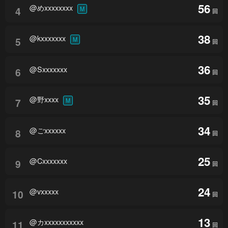
56
@めxxxxxxxx
4
M
回
38
@kxxxxxxx
5
M
回
36
@Sxxxxxxx
6
回
35
@野xxxx
7
M
回
34
@ごxxxxxx
8
回
25
@Cxxxxxxx
9
回
24
@vxxxxx
10
回
13
@カxxxxxxxxxxx
11
回