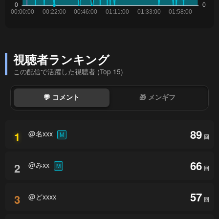
視聴者ランキング
この配信で活躍した視聴者 (Top 15)
💬 コメント
🎁 メンギフ
89
@名xxx
1
M
回
66
@みxx
2
M
回
57
@どxxxx
3
回