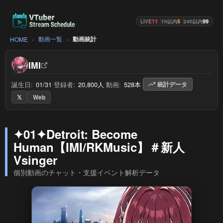
11
5
99
LIVE
1h以内
24h以内
動画一覧
動画統計
HOME
IMI
誕生日:
01/31
/
登録者:
20,800人
/
動画:
528本
/
統計データ
𝕏
Web
✦01✦Detroit: Become
Human【IMI/RKMusic】＃新人
Vsinger
個別動画のチャット・支援イベント解析データ