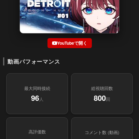
YouTubeで開く
動画パフォーマンス
最大同時接続
総視聴回数
96
800
人
回
高評価数
コメント数 (動画)