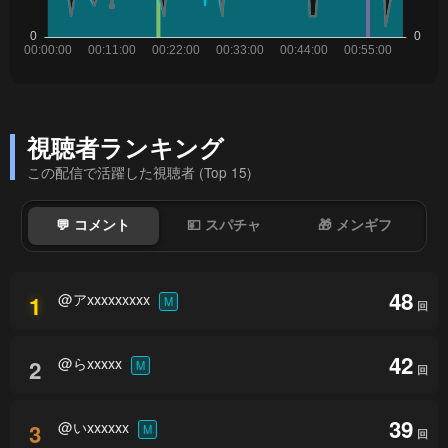
視聴者ランキング
この配信で活躍した視聴者 (Top 15)
💬 コメント
💴 スパチャ
🎁 メンギフ
48
@アxxxxxxxxx
1
M
回
42
@らxxxxx
2
M
回
39
@いxxxxxx
3
M
回