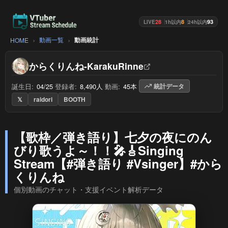
28
8
93
LIVE
1h以内
24h以内
動画一覧
動画統計
HOME
からくりんね-KarakuRinne
誕生日:
04/25
/
登録者:
8,490人
/
動画:
45本
/
統計データ
𝕏
raidori
BOOTH
【歌枠／弾き語り】七夕の夜にのん
びり歌うよ～！！🎤🎸Singing
Stream【#弾き語り #Vsinger】#から
くりんね
個別動画のチャット・支援イベント解析データ