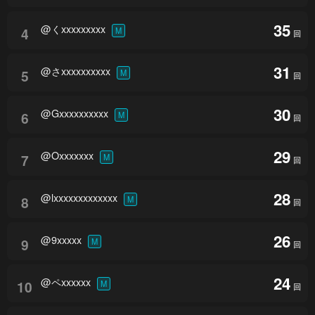
35
@くxxxxxxxxx
4
M
回
31
@さxxxxxxxxxx
5
M
回
30
@Gxxxxxxxxxx
6
M
回
29
@Oxxxxxxx
7
M
回
28
@lxxxxxxxxxxxxx
8
M
回
26
@9xxxxx
9
M
回
24
@ペxxxxxx
10
M
回