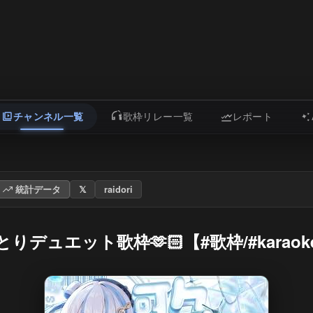
チャンネル一覧
歌枠リレー一覧
レポート
統計データ
𝕏
raidori
りデュエット歌枠🫶🏻【#歌枠/#karaok