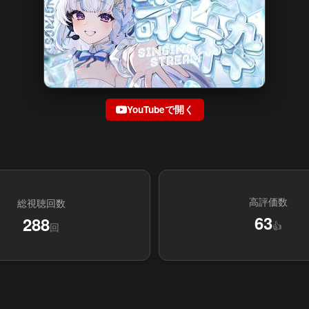
YouTubeで開く
高評価数
総視聴回数
63
288
👍
回