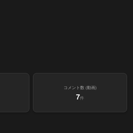
コメント数 (動画)
7
件