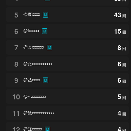
5
43
@魔xxxx
M
回
6
15
@fxxxxx
M
回
7
8
@まxxxxxx
M
回
8
6
@たxxxxxxxxxx
回
9
6
@丞xxxx
M
回
10
5
@べxxxxxxx
回
11
4
@絶xxxxxxxxxxx
回
12
4
@ほxxxxx
M
回