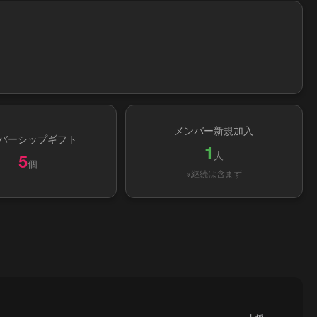
メンバー新規加入
バーシップギフト
1
人
5
個
※継続は含まず