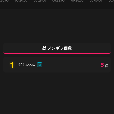
🎁 メンギフ個数
1
5
@しxxxxx
M
個