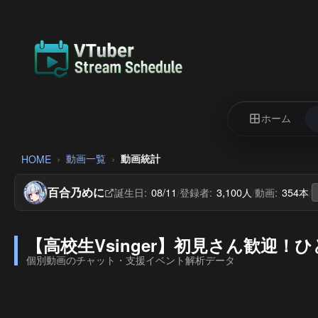
ホーム
動画一覧
動画統計
HOME
百合乃めに
誕生日:
08/11
登録者:
3,100人
動画:
354本
/
/
/
【高校生Vsinger】初見さん歓迎！ひと
個別動画のチャット・支援イベント解析データ