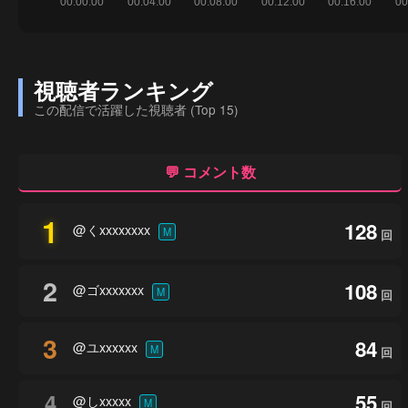
視聴者ランキング
この配信で活躍した視聴者 (Top 15)
💬 コメント数
1
128
@くxxxxxxxx
M
回
2
108
@ゴxxxxxxx
M
回
3
84
@ユxxxxxx
M
回
4
55
@しxxxxx
M
回