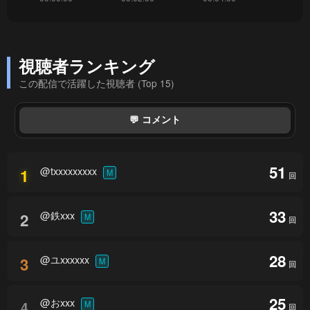
視聴者ランキング
この配信で活躍した視聴者 (Top 15)
💬 コメント
51
@txxxxxxxxx
1
M
回
33
@鉄xxx
2
M
回
28
@ユxxxxxx
3
M
回
25
@おxxx
4
M
回