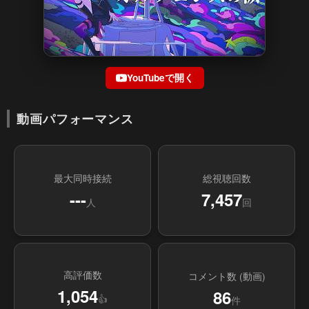
YouTubeで開く
動画パフォーマンス
最大同時接続
総視聴回数
---
7,457
人
回
高評価数
コメント数 (動画)
1,054
86
👍
件