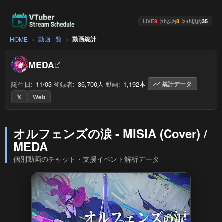
9
8
35
LIVE
1h以内
24h以内
動画一覧
動画統計
HOME
MEDA
誕生日:
11/03
/
登録者:
36,700人
/
動画:
1,192本
/
統計データ
𝕏
Web
オルフェンズの涙 - MISIA (Cover) /
MEDA
個別動画のチャット・支援イベント解析データ