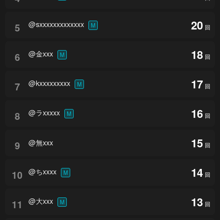
20
@sxxxxxxxxxxxxx
5
M
回
18
@金xxx
6
M
回
17
@kxxxxxxxxx
7
M
回
16
@ラxxxxx
8
M
回
15
@無xxx
9
回
14
@ちxxxx
10
M
回
13
@大xxx
11
M
回