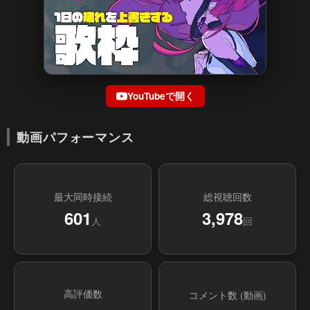
YouTubeで開く
動画パフォーマンス
最大同時接続
総視聴回数
601
3,978
人
回
高評価数
コメント数 (動画)