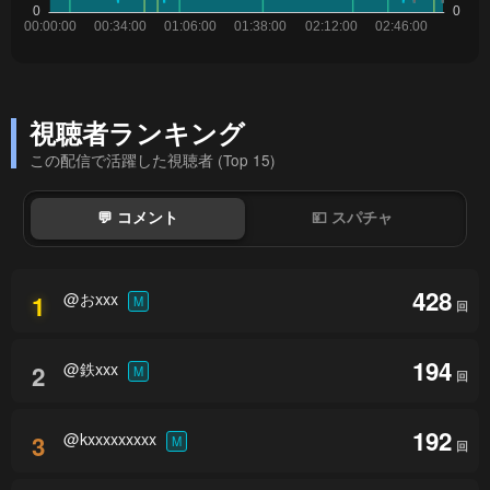
視聴者ランキング
この配信で活躍した視聴者 (Top 15)
💬 コメント
💴 スパチャ
428
@おxxx
1
M
回
194
@鉄xxx
2
M
回
192
@kxxxxxxxxx
3
M
回