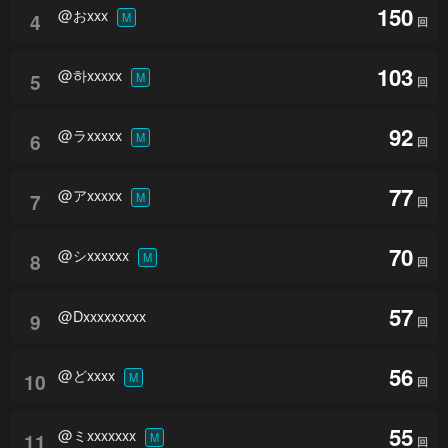
150
@おxxx
4
M
回
103
@하xxxxx
5
M
回
92
@ラxxxxx
6
M
回
77
@アxxxxx
7
M
回
70
@シxxxxxx
8
M
回
57
@Dxxxxxxxxx
9
回
56
@どxxxx
10
M
回
55
@ミxxxxxxx
11
M
回