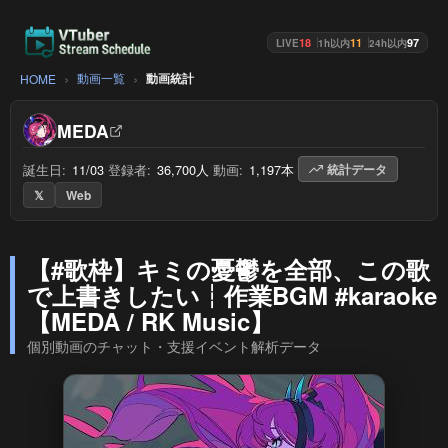
18
11
97
LIVE
1h以内
24h以内
動画一覧
動画統計
HOME
MEDA
誕生日:
11/03
/
登録者:
36,700人
/
動画:
1,197本
/
統計データ
𝕏
Web
【#歌枠】キミの憂鬱を全部、この歌
で上書きしたい┆作業BGM #karaoke
【MEDA / RK Music】
個別動画のチャット・支援イベント解析データ