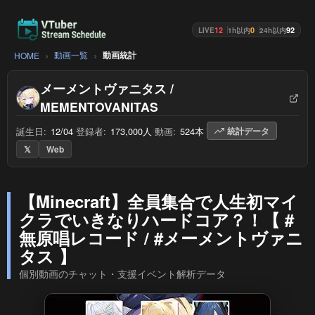
12
0
92
LIVE
1h以内
24h以内
動画一覧
動画統計
HOME
メーメントヴァニタス /
MEMENTOVANITAS
誕生日:
12/04
/
登録者:
173,000人
/
動画:
524本
/
統計データ
𝕏
Web
【Minecraft】全員集合で人生初マイ
クラでいきなりハードコア？！【 #
無原唱レコード / #メーメントヴァニ
タス 】
個別動画のチャット・支援イベント解析データ