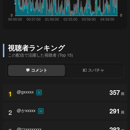
視聴者ランキング
この配信で活躍した視聴者 (Top 15)
💬 コメント
💴 スパチャ
357
@gxxxxx
1
M
回
291
@かxxxxx
2
M
回
283
@ひxxxxxxxx