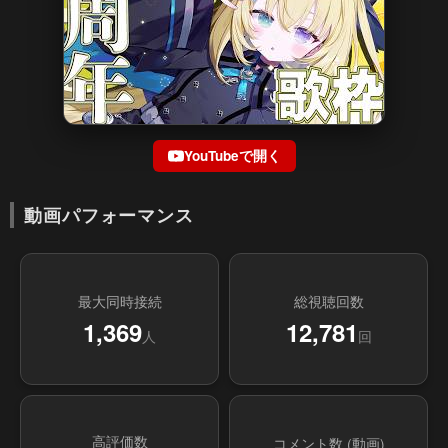
YouTubeで開く
動画パフォーマンス
最大同時接続
総視聴回数
1,369
12,781
人
回
高評価数
コメント数 (動画)