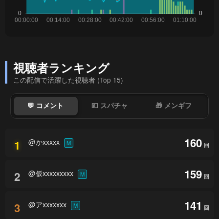
視聴者ランキング
この配信で活躍した視聴者 (Top 15)
💬 コメント
💴 スパチャ
🎁 メンギフ
160
@かxxxxx
1
M
回
159
@仮xxxxxxxxx
2
M
回
141
@アxxxxxxx
3
M
回