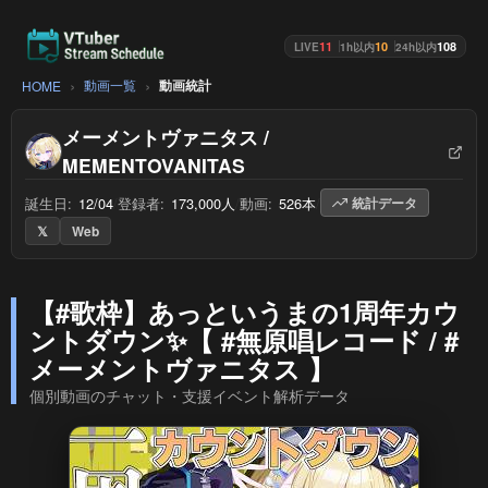
11
10
108
LIVE
1h以内
24h以内
動画一覧
動画統計
HOME
メーメントヴァニタス /
MEMENTOVANITAS
誕生日:
12/04
/
登録者:
173,000人
/
動画:
526本
/
統計データ
𝕏
Web
【#歌枠】あっというまの1周年カウ
ントダウン✨【 #無原唱レコード / #
メーメントヴァニタス 】
個別動画のチャット・支援イベント解析データ