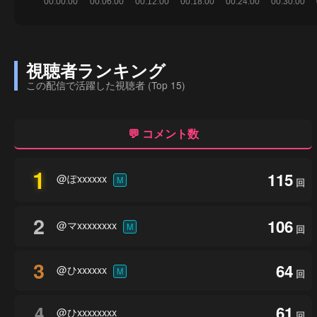
視聴者ランキング
この配信で活躍した視聴者 (Top 15)
💬 コメント数
1
115
@ぽxxxxxx
M
回
2
106
@マxxxxxxxx
M
回
3
64
@ひxxxxxx
M
回
4
61
@ひxxxxxxxx
回