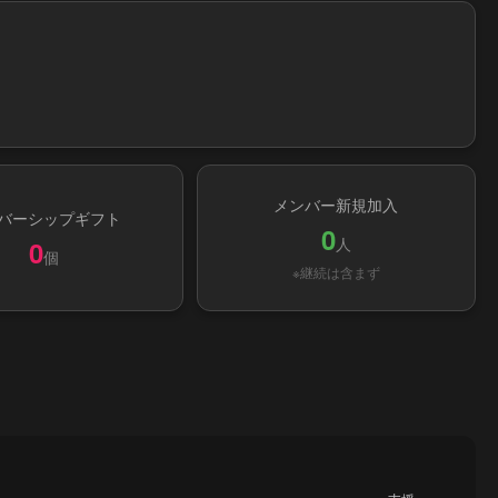
メンバー新規加入
バーシップギフト
0
人
0
個
※継続は含まず