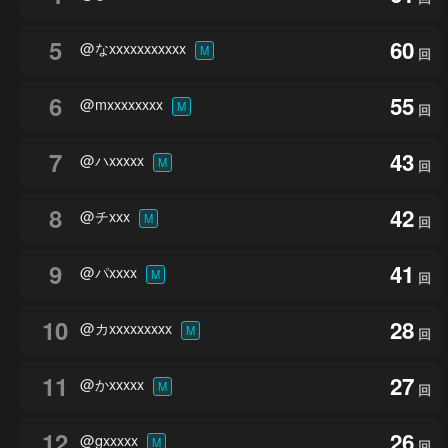
5
60
@なxxxxxxxxxxx
M
回
6
55
@mxxxxxxxx
M
回
7
43
@ハxxxxx
M
回
8
42
@チxxx
M
回
9
41
@パxxxx
M
回
10
28
@カxxxxxxxxx
M
回
11
27
@かxxxxx
M
回
12
26
@gxxxxx
M
回