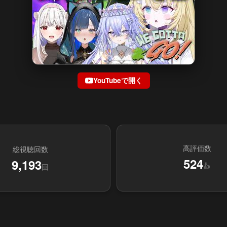
YouTubeで開く
高評価数
総視聴回数
524
9,193
👍
回