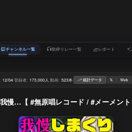
チャンネル一覧
歌枠リレー一覧
レポート
:
12/04
登録者:
173,000人
動画:
523本
/
/
/
統計データ
𝕏
Web
○を我慢…【 #無原唱レコード / #メーメン