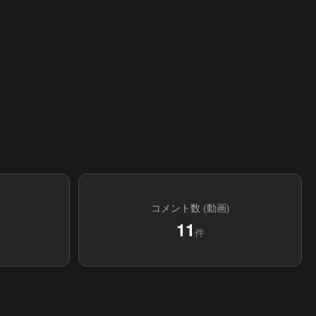
コメント数 (動画)
11
件