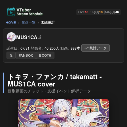
16
18
46
LIVE
1h以内
24h以内
動画一覧
動画統計
HOME
MUS1CA
誕生日:
07/31
/
登録者:
46,200人
/
動画:
888本
/
統計データ
𝕏
FANBOX
BOOTH
トキヲ・ファンカ / takamatt -
MUS1CA cover
個別動画のチャット・支援イベント解析データ