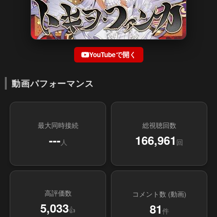
YouTubeで開く
動画パフォーマンス
最大同時接続
総視聴回数
---
166,961
人
回
高評価数
コメント数 (動画)
5,033
81
👍
件