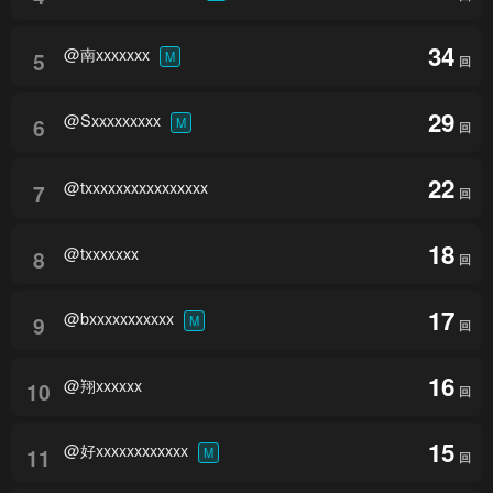
34
@南xxxxxxx
5
M
回
29
@Sxxxxxxxxx
6
M
回
22
@txxxxxxxxxxxxxxxx
7
回
18
@txxxxxxx
8
回
17
@bxxxxxxxxxxx
9
M
回
16
@翔xxxxxx
10
回
15
@好xxxxxxxxxxxx
11
M
回