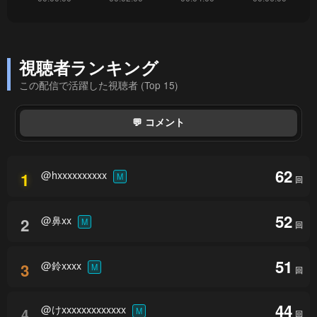
視聴者ランキング
この配信で活躍した視聴者 (Top 15)
💬 コメント
62
@hxxxxxxxxxx
1
M
回
52
@鼻xx
2
M
回
51
@鈴xxxx
3
M
回
44
@けxxxxxxxxxxxxx
4
M
回