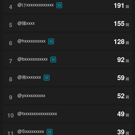
191
@けxxxxxxxxxxxxx
4
M
回
155
@陽xxxx
5
回
128
@hxxxxxxxxxx
6
M
回
92
@bxxxxxxxxxxx
7
M
回
59
@南xxxxxxx
8
M
回
52
@yxxxxxxxxxx
9
回
49
@txxxxxxxxxxxxxxxx
10
回
39
@Sxxxxxxxxx
11
M
回