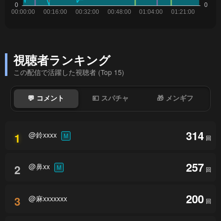
視聴者ランキング
この配信で活躍した視聴者 (Top 15)
💬 コメント
💴 スパチャ
🎁 メンギフ
314
@鈴xxxx
1
M
回
257
@鼻xx
2
M
回
200
@麻xxxxxxx
3
回