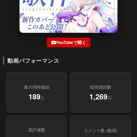
YouTubeで開く
動画パフォーマンス
最大同時接続
総視聴回数
189
1,269
人
回
高評価数
コメント数 (動画)