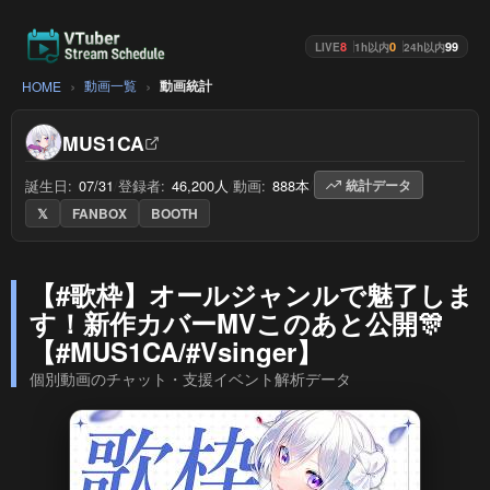
8
0
99
LIVE
1h以内
24h以内
動画一覧
動画統計
HOME
MUS1CA
誕生日:
07/31
/
登録者:
46,200人
/
動画:
888本
/
統計データ
𝕏
FANBOX
BOOTH
【#歌枠】オールジャンルで魅了しま
す！新作カバーMVこのあと公開🎊
【#MUS1CA/#Vsinger】
個別動画のチャット・支援イベント解析データ