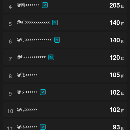
205
@南xxxxxxx
4
M
回
140
@好xxxxxxxxxxxx
5
M
回
140
@けxxxxxxxxxxxxx
6
M
回
120
@bxxxxxxxxxxx
7
M
回
105
@翔xxxxxx
8
回
102
@タxxxxxx
9
M
回
102
@はxxxxxx
10
回
93
@ネxxxxxx
11
M
回