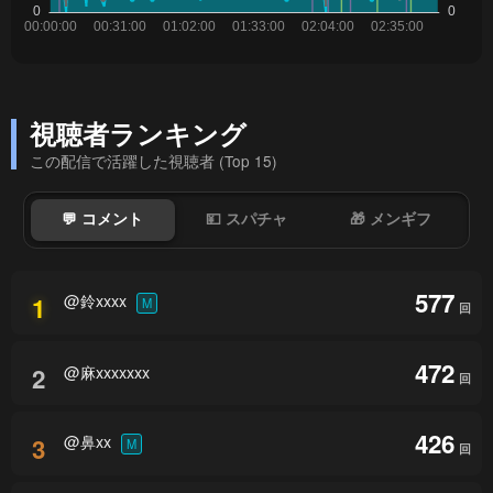
視聴者ランキング
この配信で活躍した視聴者 (Top 15)
💬 コメント
💴 スパチャ
🎁 メンギフ
577
@鈴xxxx
1
M
回
472
@麻xxxxxxx
2
回
426
@鼻xx
3
M
回