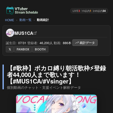
3
1
34
LIVE
1h以内
24h以内
動画一覧
動画統計
HOME
MUS1CA
誕生日:
07/31
/
登録者:
46,200人
/
動画:
886本
/
統計データ
𝕏
FANBOX
BOOTH
【#歌枠】ボカロ縛り朝活歌枠⚡登録
者44,000人まで歌います！
【#MUS1CA/#Vsinger】
個別動画のチャット・支援イベント解析データ