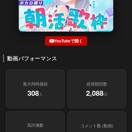
YouTubeで開く
動画パフォーマンス
最大同時接続
総視聴回数
308
2,088
人
回
高評価数
コメント数 (動画)