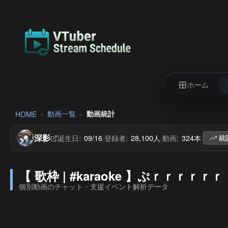
ホーム
動画一覧
動画統計
HOME
深影
誕生日:
09/16
登録者:
28,100人
動画:
324本
/
/
/
統
【 歌枠 | #karaoke 】ぷｒｒｒｒｒｒｒｒ
個別動画のチャット・支援イベント解析データ