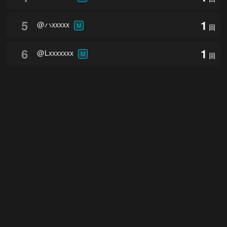
5
1
@ハxxxxx
M
回
6
1
@Lxxxxxxx
M
回