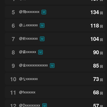
5
134
@飛xxxxxxxx
M
回
6
118
@ふxxxxxxx
M
回
7
104
@鈴xxxxxxx
M
回
8
90
@森xxxxxx
M
回
9
85
@金xxxxxxxxxxxxx
M
回
10
73
@なxxxxxxx
回
11
68
@fxxxxxxx
回
12
57
@Dxxxxxxxxx
M
回