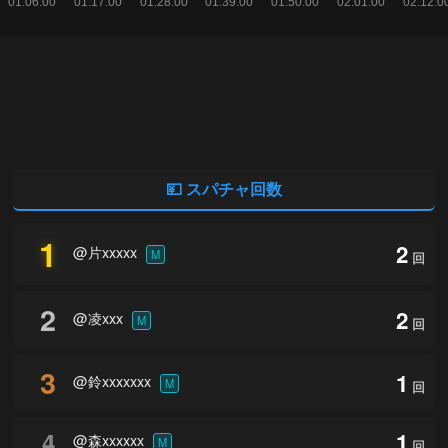
💴 スパチャ回数
1
2
@片xxxxx
M
回
2
2
@凌xxx
M
回
3
1
@鈴xxxxxxx
M
回
4
1
@森xxxxxx
M
回