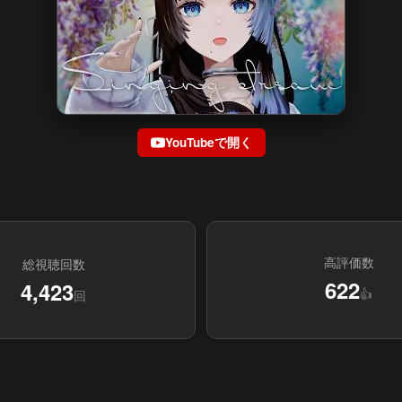
YouTubeで開く
高評価数
総視聴回数
622
4,423
👍
回