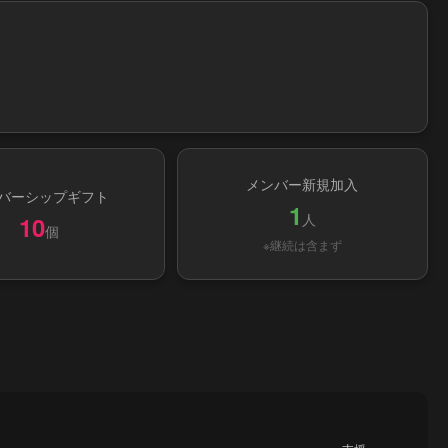
メンバー新規加入
バーシップギフト
1
人
10
個
※継続は含まず