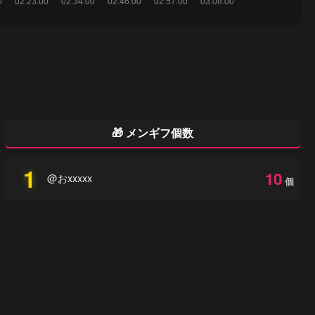
🎁 メンギフ個数
1
10
@おxxxxx
個