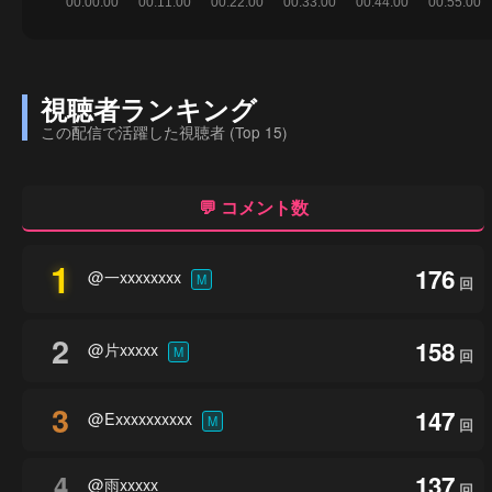
視聴者ランキング
この配信で活躍した視聴者 (Top 15)
💬 コメント数
1
176
@一xxxxxxxx
M
回
2
158
@片xxxxx
M
回
3
147
@Exxxxxxxxxx
M
回
4
137
@雨xxxxx
回