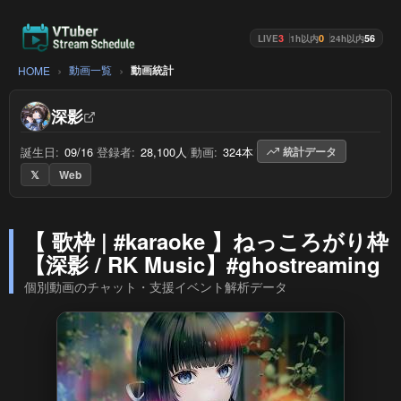
3
0
56
LIVE
1h以内
24h以内
動画一覧
動画統計
HOME
深影
誕生日:
09/16
/
登録者:
28,100人
/
動画:
324本
/
統計データ
𝕏
Web
【 歌枠 | #karaoke 】ねっころがり枠
【深影 / RK Music】#ghostreaming
個別動画のチャット・支援イベント解析データ