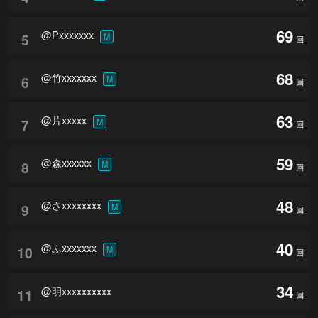
69
@Pxxxxxxx
5
M
回
68
@竹xxxxxxx
6
M
回
63
@片xxxxx
7
M
回
59
@森xxxxxx
8
M
回
48
@さxxxxxxxx
9
M
回
40
@ふxxxxxxx
10
M
回
34
@明xxxxxxxxxx
11
回