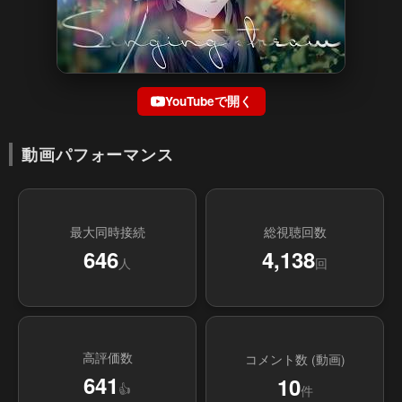
YouTubeで開く
動画パフォーマンス
最大同時接続
総視聴回数
646
4,138
人
回
高評価数
コメント数 (動画)
641
10
👍
件