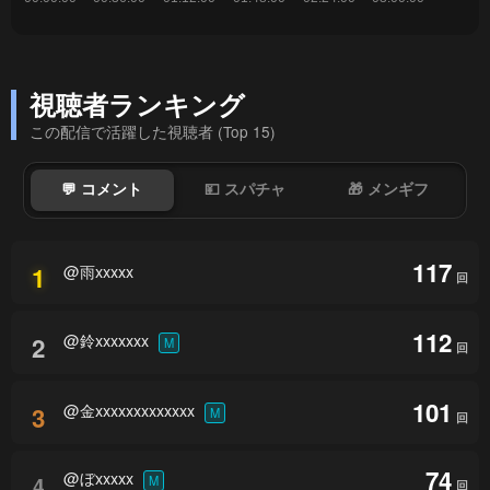
視聴者ランキング
この配信で活躍した視聴者 (Top 15)
💬 コメント
💴 スパチャ
🎁 メンギフ
117
@雨xxxxx
1
回
112
@鈴xxxxxxx
2
M
回
101
@金xxxxxxxxxxxxx
3
M
回
74
@ぼxxxxx
4
M
回