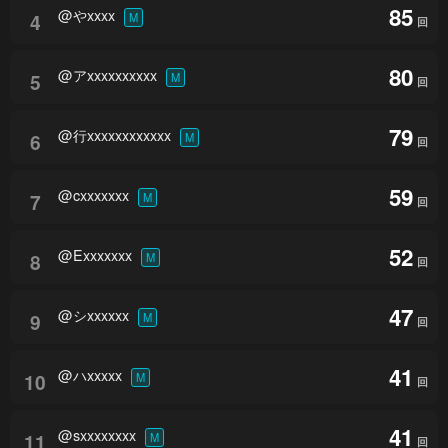
85
@やxxxx
4
M
回
80
@アxxxxxxxxxx
5
M
回
79
@行xxxxxxxxxxxx
6
M
回
59
@cxxxxxxx
7
M
回
52
@Exxxxxxx
8
M
回
47
@シxxxxxx
9
M
回
41
@ハxxxxx
10
M
回
41
@sxxxxxxxx
11
M
回