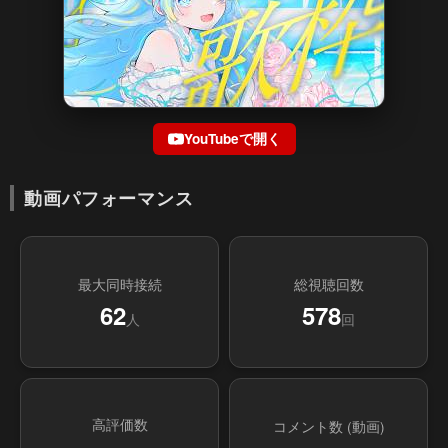
YouTubeで開く
動画パフォーマンス
最大同時接続
総視聴回数
62
578
人
回
高評価数
コメント数 (動画)