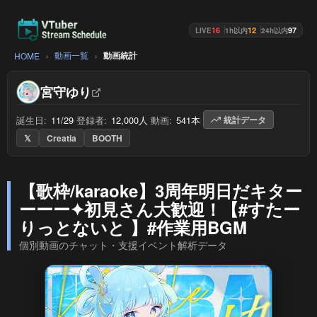
16
12
97
LIVE
1h以内
24h以内
動画一覧
動画統計
HOME
宮守ゆり
誕生日:
11/29
/
登録者:
12,000人
/
動画:
541本
/
統計データ
𝕏
Creatia
BOOTH
【歌枠/karaoke】3周年明日だキター
ーーー✦初見さん大歓迎！【#すたー
りっとないと 】#作業用BGM
個別動画のチャット・支援イベント解析データ