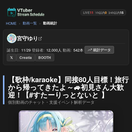
11
0
15
LIVE
1h以内
24h以内
動画一覧
動画統計
HOME
宮守ゆり
誕生日:
11/29
/
登録者:
12,000人
/
動画:
542本
/
統計データ
𝕏
Creatia
BOOTH
【歌枠/karaoke】同接80人目標！旅行
から帰ってきたよ～🚙初見さん大歓
迎！【#すたーりっとないと 】
個別動画のチャット・支援イベント解析データ