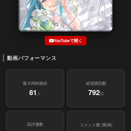
YouTubeで開く
動画パフォーマンス
最大同時接続
総視聴回数
81
792
人
回
高評価数
コメント数 (動画)