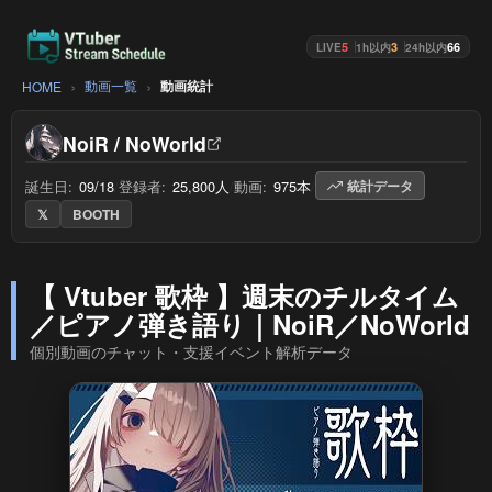
5
3
66
LIVE
1h以内
24h以内
動画一覧
動画統計
HOME
NoiR / NoWorld
誕生日:
09/18
/
登録者:
25,800人
/
動画:
975本
/
統計データ
𝕏
BOOTH
【 Vtuber 歌枠 】週末のチルタイム
／ピアノ弾き語り｜NoiR／NoWorld
個別動画のチャット・支援イベント解析データ