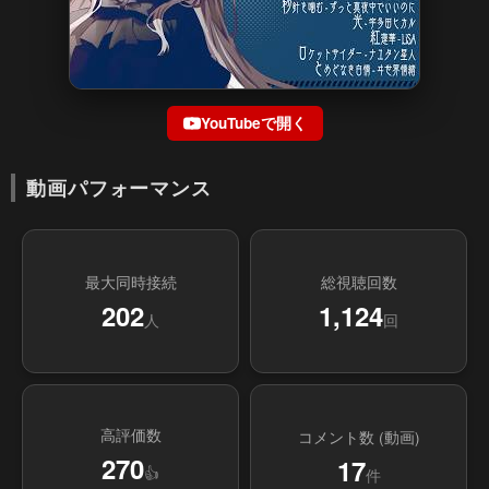
YouTubeで開く
動画パフォーマンス
最大同時接続
総視聴回数
202
1,124
人
回
高評価数
コメント数 (動画)
270
17
👍
件