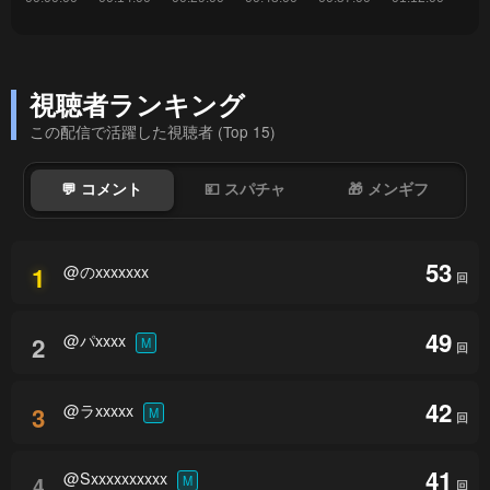
視聴者ランキング
この配信で活躍した視聴者 (Top 15)
💬 コメント
💴 スパチャ
🎁 メンギフ
53
@のxxxxxxx
1
回
49
@パxxxx
2
M
回
42
@ラxxxxx
3
M
回
41
@Sxxxxxxxxxx
4
M
回