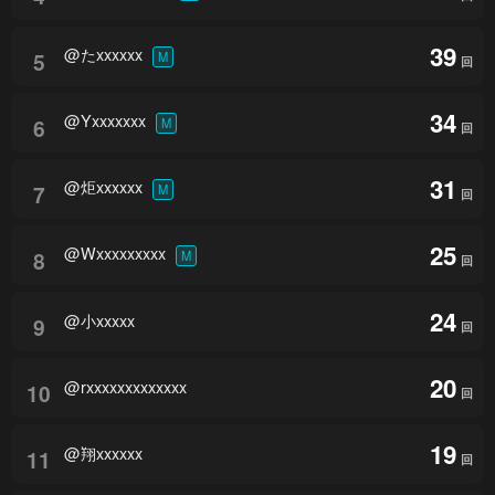
39
@たxxxxxx
5
M
回
34
@Yxxxxxxx
6
M
回
31
@炬xxxxxx
7
M
回
25
@Wxxxxxxxxx
8
M
回
24
@小xxxxx
9
回
20
@rxxxxxxxxxxxxx
10
回
19
@翔xxxxxx
11
回