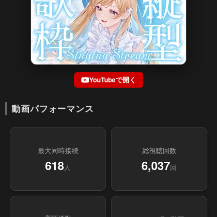
YouTubeで開く
動画パフォーマンス
最大同時接続
総視聴回数
618
6,037
人
回