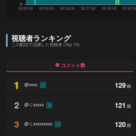
視聴者ランキング
この配信で活躍した視聴者 (Top 15)
💬 コメント数
1
129
@vxxx
M
回
2
121
@くxxxxx
M
回
3
120
@くxxxxxxxxx
M
回