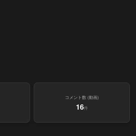
コメント数 (動画)
16
件