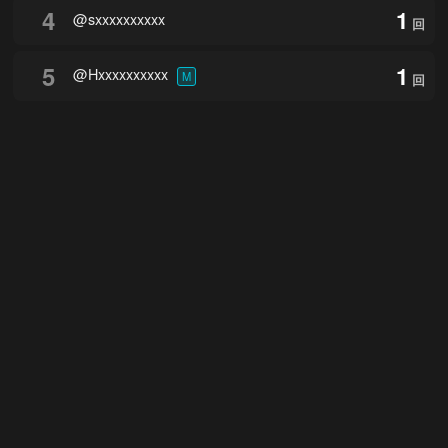
4
1
@sxxxxxxxxxx
回
5
1
@Hxxxxxxxxxx
M
回