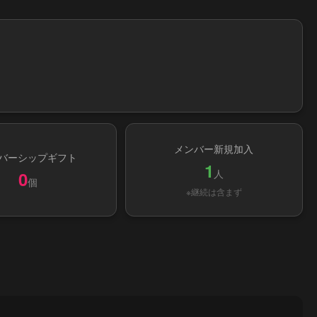
メンバー新規加入
バーシップギフト
1
人
0
個
※継続は含まず