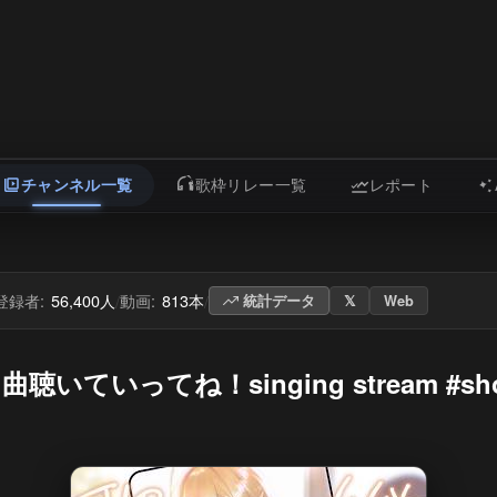
チャンネル一覧
歌枠リレー一覧
レポート
登録者:
56,400人
動画:
813本
/
/
統計データ
𝕏
Web
いってね！singing stream #shorts 