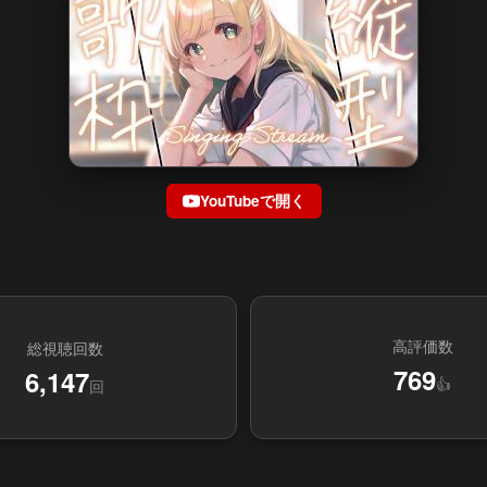
YouTubeで開く
高評価数
総視聴回数
769
6,147
👍
回