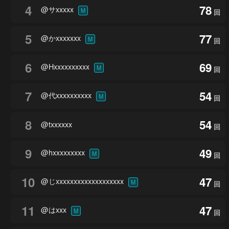
4
78
@サxxxxx
M
回
5
77
@かxxxxxxx
M
回
6
69
@Hxxxxxxxxxx
M
回
7
54
@代xxxxxxxxxx
M
回
8
54
@txxxxxx
回
9
49
@hxxxxxxxxx
M
回
10
47
@じxxxxxxxxxxxxxxxxxxx
M
回
11
47
@はxxx
M
回