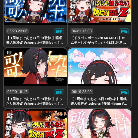
06/23 23:06
06/21 15:30
解析
解析
【 1周年まであと11日 / #歌枠 】睡眠
【ドラゴンボールZ:KAKAROT】#3
導入歌枠🌠 #shorts #作業用bgm #kar
ムチャしやがって...※ネタばれ注意【 #
aoke【 #無原唱レコード / #朱名 】
無原唱レコード / #朱名 】
06/20 19:17
06/19 23:02
解析
解析
【 1周年まであと14日 / #歌枠 】まっ
【 1周年まであと15日 / #歌枠 】睡眠
たり歌枠🌠 #shorts #作業用bgm #kar
導入歌枠🌠 #shorts #作業用bgm #kar
aoke【 #無原唱レコード / #朱名 】
aoke【 #無原唱レコード / #朱名 】