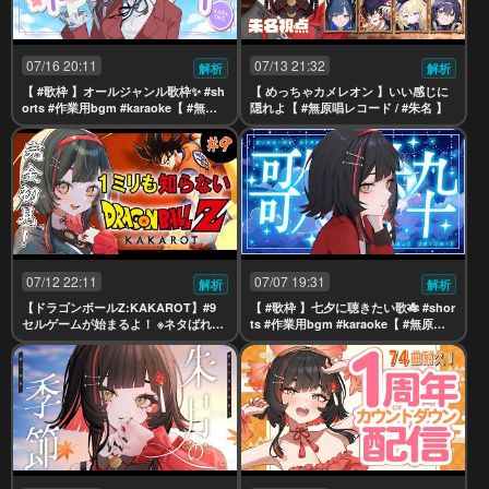
07/16 20:11
07/13 21:32
解析
解析
【 #歌枠 】オールジャンル歌枠✨ #sh
【 めっちゃカメレオン 】いい感じに
orts #作業用bgm #karaoke【 #無原
隠れよ【 #無原唱レコード / #朱名 】
唱レコード / #朱名 】
07/12 22:11
07/07 19:31
解析
解析
【ドラゴンボールZ:KAKAROT】#9
【 #歌枠 】七夕に聴きたい歌🎋 #shor
セルゲームが始まるよ！ ※ネタばれ注
ts #作業用bgm #karaoke【 #無原唱
意【 #無原唱レコード / #朱名 】
レコード / #朱名 】