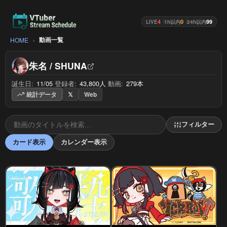
4
0
99
LIVE
1h以内
24h以内
動画一覧
HOME
朱名 / SHUNA
誕生日:
11/05
/
登録者:
43,800人
/
動画:
279本
統計データ
𝕏
Web
フィルター
カード表示
カレンダー表示