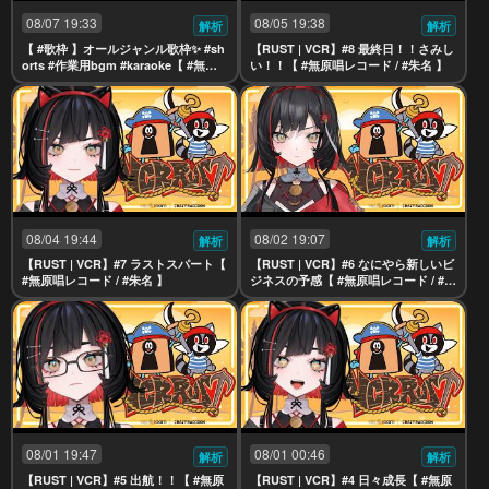
08/07 19:33
08/05 19:38
解析
解析
【 #歌枠 】オールジャンル歌枠✨ #sh
【RUST | VCR】#8 最終日！！さみし
orts #作業用bgm #karaoke【 #無原
い！！【 #無原唱レコード / #朱名 】
唱レコード / #朱名 】
08/04 19:44
08/02 19:07
解析
解析
【RUST | VCR】#7 ラストスパート【
【RUST | VCR】#6 なにやら新しいビ
#無原唱レコード / #朱名 】
ジネスの予感【 #無原唱レコード / #朱
名 】
08/01 19:47
08/01 00:46
解析
解析
【RUST | VCR】#5 出航！！【 #無原
【RUST | VCR】#4 日々成長【 #無原