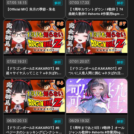
07/05 18:15
07/03 17:33
解析
解析
【Official MV】朱月の季節 - 朱名
【 1周年カウントダウン / #歌枠 】74
曲耐久歌枠‼️ #shorts #作業用bgm #k
araoke【 #無原唱レコード / #朱名 】
07/02 19:31
07/01 20:07
解析
解析
【ドラゴンボールZ:KAKAROT】#8
【ドラゴンボールZ:KAKAROT】#7
超々サイヤ人ってこと？ ※ネタばれ注
ついに人造人間に挑む ※ネタばれ注意
意【 #無原唱レコード / #朱名 】
【 #無原唱レコード / #朱名 】
06/30 20:13
06/29 19:32
解析
解析
【ドラゴンボールZ:KAKAROT】#6
【 1周年まであと5日 / #歌枠 】オール
ベジータのショッキングピンクシャツ
ジャンル歌枠✨ #shorts #作業用bgm