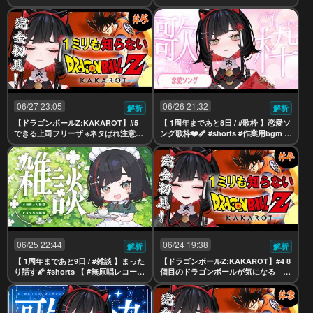
※ネタばれ注意【 #無原唱レコード / #
#karaoke【 #無原唱レコード / #朱名
朱名 】
】
06/27 23:05
06/26 21:32
解析
解析
【ドラゴンボールZ:KAKAROT】#5
【 1周年まであと8日 / #歌枠 】恋愛ソ
できる上司フリーザ ※ネタばれ注意【
ング歌枠❤️‍🩹 #shorts #作業用bgm #
#無原唱レコード / #朱名 】
karaoke【 #無原唱レコード / #朱名 】
06/25 22:44
06/24 19:38
解析
解析
【 1周年まであと9日 / #雑談 】まった
【ドラゴンボールZ:KAKAROT】#4 8
り話す🌠 #shorts 【 #無原唱レコード
個目のドラゴンボールが気になる ※
/ #朱名 】
ネタばれ注意【 #無原唱レコード / #朱
名 】