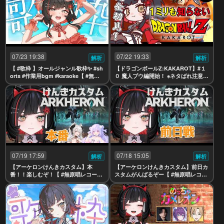
07/23 19:38
07/22 19:33
解析
解析
【 #歌枠 】オールジャンル歌枠✨ #sh
【ドラゴンボールZ:KAKAROT】#１
orts #作業用bgm #karaoke【 #無原
０ 魔人ブウ編開始！ ※ネタばれ注意【
唱レコード / #朱名 】
#無原唱レコード / #朱名 】
07/19 17:59
07/18 15:05
解析
解析
【アーケロンけんきカスタム】本
【アーケロンけんきカスタム】前日カ
番！！楽しむぞ！【 #無原唱レコード
スタムがんばるぞー【 #無原唱レコー
/ #朱名 】
ド / #朱名 】