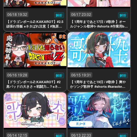
06/18 19:32
06/17 23:02
解析
解析
【ドラゴンボールZ:KAKAROT】#2.5
【 1周年まであと17日 / #歌枠 】オー
頑張れ悟飯 ※ネタばれ注意【 #無原唱
ルジャンル歌枠✨ #shorts #作業用bg
レコード / #朱名 】
m #karaoke【 #無原唱レコード / #朱
名 】
06/16 19:28
06/15 19:31
解析
解析
【ドラゴンボールZ:KAKAROT】#2
【 1周年まであと19日 / #歌枠 】爽や
肩パッドの大きさ＝戦闘力...？※ネタ
かソング歌枠🎐 #shorts #karaoke【
ばれ注意【 #無原唱レコード / #朱名
#無原唱レコード / #朱名 】
】
06/14 12:15
06/13 22:33
解析
解析