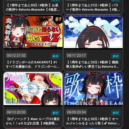
【 1周年まであと20日 / #歌枠 】お昼
【 1周年まであと21日 / #歌枠 】バラ
の歌枠✨ #shorts #karaoke【 #無原唱
ード歌枠✨ #shorts #karaoke【 #無原
レコード / #朱名 】
唱レコード / #朱名 】
06/12 21:02
06/11 23:17
解析
解析
【ドラゴンボールZ:KAKAROT】#1
【 1周年まであと23日 / #歌枠 】睡眠
すべて未履修の女、ドラゴンボールを
導入歌枠🌠いい夢見てね #shorts #kar
学ぶ。！※ネタばれ注意【 #無原唱レ
aoke【 #無原唱レコード / #朱名 】
コード / #朱名 】
06/10 20:00
06/09 20:04
解析
解析
【#グノーシア 】#last ループ131週目
【 1周年まであと25日 / #歌枠 】オー
から！！※ネタばれ注意【 #無原唱レ
ルジャンルをまったり歌う🌠 #shorts
コード / #朱名 】
#karaoke【 #無原唱レコード / #朱名