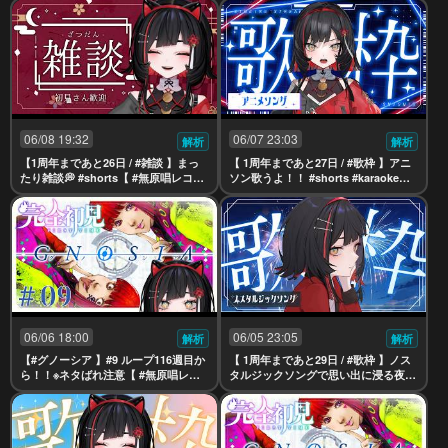
】
06/08 19:32
06/07 23:03
解析
解析
【1周年まであと26日 / #雑談 】まっ
【 1周年まであと27日 / #歌枠 】アニ
たり雑談💭 #shorts【 #無原唱レコー
ソン歌うよ！！ #shorts #karaoke【
ド / #朱名 】
#無原唱レコード / #朱名 】
06/06 18:00
06/05 23:05
解析
解析
【#グノーシア 】#9 ループ116週目か
【 1周年まであと29日 / #歌枠 】ノス
ら！！※ネタばれ注意【 #無原唱レコ
タルジックソングで思い出に浸る夜 #
ード / #朱名 】
shorts #karaoke【 #無原唱レコード /
#朱名 】