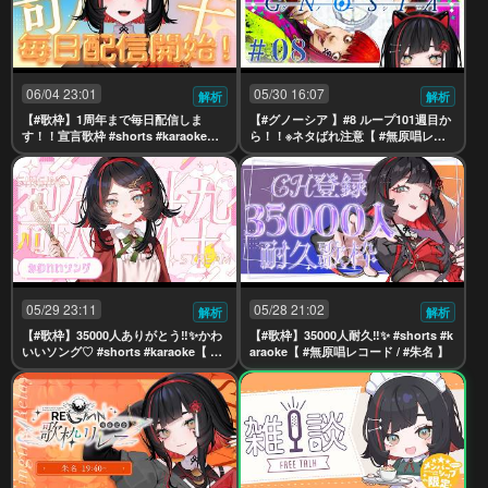
06/04 23:01
05/30 16:07
解析
解析
【#歌枠】1周年まで毎日配信しま
【#グノーシア 】#8 ループ101週目か
す！！宣言歌枠 #shorts #karaoke【
ら！！※ネタばれ注意【 #無原唱レコ
#無原唱レコード / #朱名 】
ード / #朱名 】
05/29 23:11
05/28 21:02
解析
解析
【#歌枠】35000人ありがとう‼️✨かわ
【#歌枠】35000人耐久‼️✨ #shorts #k
いいソング♡ #shorts #karaoke【 #
araoke【 #無原唱レコード / #朱名 】
無原唱レコード / #朱名 】