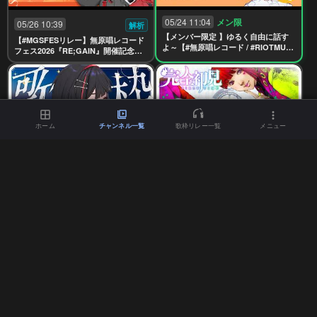
05/24 11:04
メン限
05/26 10:39
解析
【メンバー限定 】ゆるく自由に話す
【#MGSFESリレー】無原唱レコード
よ～【#無原唱レコード / #RIOTMUSI
フェス2026『RE;GAIN』開催記念歌
C】
枠リレー🪭【 #無原唱レコード / #朱名
】
ホーム
チャンネル一覧
歌枠リレー一覧
メニュー
05/22 14:10
05/21 12:04
解析
解析
【#歌枠】夜のしっとり歌枠🌠 #short
【#グノーシア 】#7 ループ90週目か
s #karaoke【 #無原唱レコード / #朱
ら！！※ネタばれ注意【 #無原唱レコ
名 】
ード / #朱名 】
05/19 14:03
05/18 12:02
解析
解析