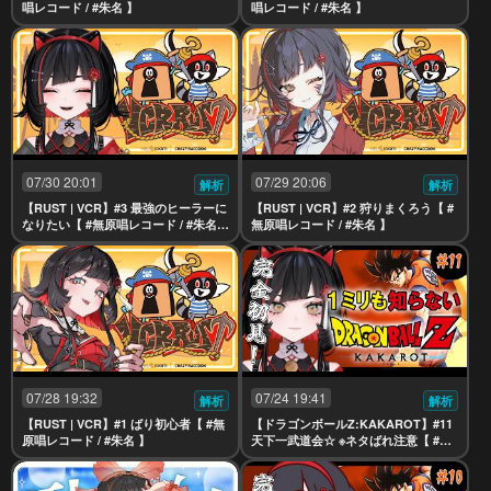
唱レコード / #朱名 】
唱レコード / #朱名 】
07/30 20:01
07/29 20:06
解析
解析
【RUST | VCR】#3 最強のヒーラーに
【RUST | VCR】#2 狩りまくろう【 #
なりたい【 #無原唱レコード / #朱名
無原唱レコード / #朱名 】
】
07/28 19:32
07/24 19:41
解析
解析
【RUST | VCR】#1 ばり初心者【 #無
【ドラゴンボールZ:KAKAROT】#11
原唱レコード / #朱名 】
天下一武道会☆ ※ネタばれ注意【 #無
原唱レコード / #朱名 】