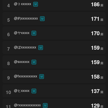
186
@トxxxxxx
4
M
回
171
@約xxxxxxxxxx
5
M
回
170
@ヤxxxxx
6
M
回
159
@ぽxxxxxxxxx
7
M
回
159
@sxxxxxx
8
M
回
158
@fxxxxxxxxxxx
9
M
回
137
@ヒxxxxx
10
M
回
129
@rxxxxxxxxxxxxx
11
M
回