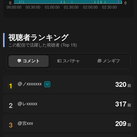
視聴者ランキング
この配信で活躍した視聴者 (Top 15)
💬 コメント
💴 スパチャ
🎁 メンギフ
320
@ノxxxxxxx
1
M
回
317
@レxxxxx
2
回
209
@宮xxx
3
回