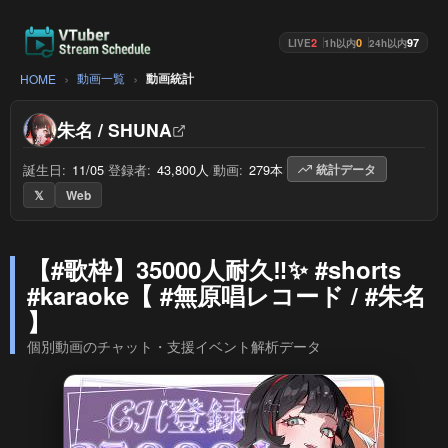
2
0
97
LIVE
1h以内
24h以内
動画一覧
動画統計
HOME
朱名 / SHUNA
誕生日:
11/05
/
登録者:
43,800人
/
動画:
279本
/
統計データ
𝕏
Web
【#歌枠】35000人耐久‼️✨ #shorts
#karaoke【 #無原唱レコード / #朱名
】
個別動画のチャット・支援イベント解析データ